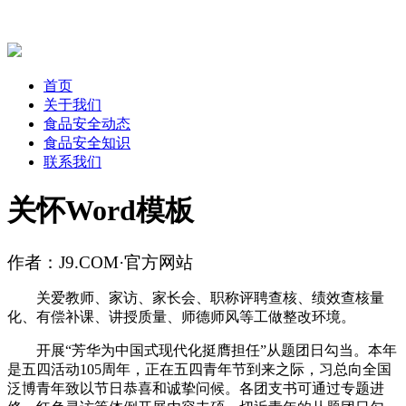
首页
关于我们
食品安全动态
食品安全知识
联系我们
关怀Word模板
作者：J9.COM·官方网站
关爱教师、家访、家长会、职称评聘查核、绩效查核量
化、有偿补课、讲授质量、师德师风等工做整改环境。
开展“芳华为中国式现代化挺膺担任”从题团日勾当。本年
是五四活动105周年，正在五四青年节到来之际，习总向全国
泛博青年致以节日恭喜和诚挚问候。各团支书可通过专题进