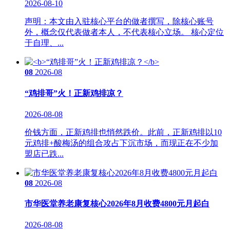
2026-08-10
声明：本文由入驻核心平台的做者撰写，除核心账号
外，概念仅代表做者本人，不代表核心立场。 核心定位
于自理、...
08
2026-08
“鸡排哥”火！正新鸡排凉？
2026-08-08
价钱方面，正新鸡排也悄然跌价。此前，正新鸡排以10
元鸡排+酸梅汤的组合攻占下沉市场，而现正在不少加
盟店已跌...
08
2026-08
市华医堂养老康复核心2026年8月收费4800元月起白
2026-08-08