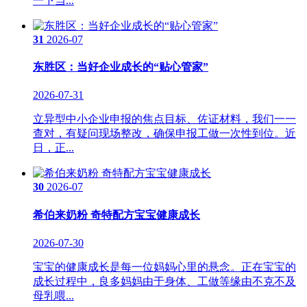
一下当...
31
2026-07
东胜区：当好企业成长的“贴心管家”
2026-07-31
立异型中小企业申报的焦点目标、佐证材料，我们一一
查对，有疑问现场整改，确保申报工做一次性到位。近
日，正...
30
2026-07
希伯来奶粉 奇特配方宝宝健康成长
2026-07-30
宝宝的健康成长是每一位妈妈心里的悬念。正在宝宝的
成长过程中，良多妈妈由于身体、工做等缘由不克不及
母乳喂...