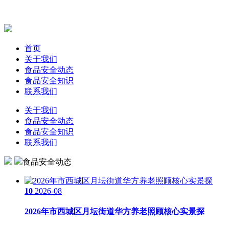
首页
关于我们
食品安全动态
食品安全知识
联系我们
关于我们
食品安全动态
食品安全知识
联系我们
食品安全动态
10
2026-08
2026年市西城区月坛街道华方养老照顾核心实景探