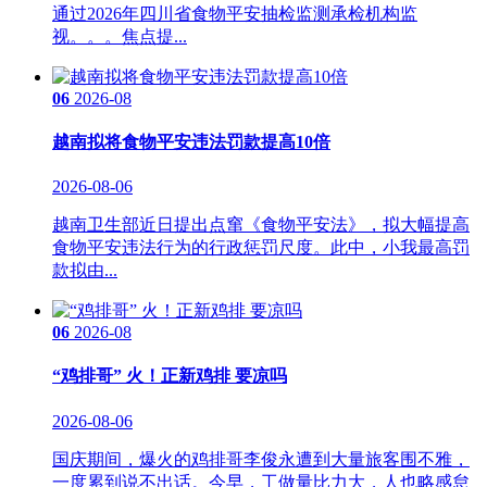
通过2026年四川省食物平安抽检监测承检机构监
视。。。焦点提...
06
2026-08
越南拟将食物平安违法罚款提高10倍
2026-08-06
越南卫生部近日提出点窜《食物平安法》，拟大幅提高
食物平安违法行为的行政惩罚尺度。此中，小我最高罚
款拟由...
06
2026-08
“鸡排哥” 火！正新鸡排 要凉吗
2026-08-06
国庆期间，爆火的鸡排哥李俊永遭到大量旅客围不雅，
一度累到说不出话。今早，工做量比力大，人也略感怠