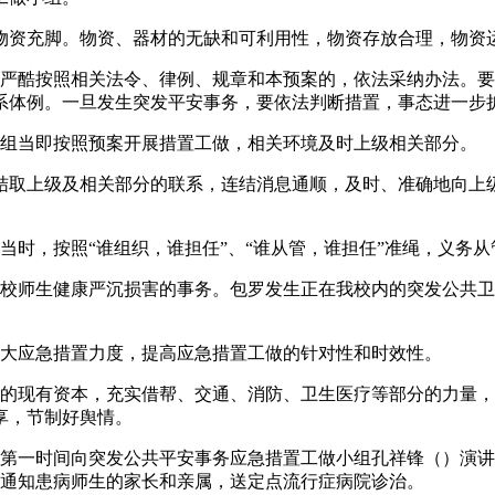
资充脚。物资、器材的无缺和可利用性，物资存放合理，物资
酷按照相关法令、律例、规章和本预案的，依法采纳办法。要
系体例。一旦发生突发平安事务，要依法判断措置，事态进一步
组当即按照预案开展措置工做，相关环境及时上级相关部分。
取上级及相关部分的联系，连结消息通顺，及时、准确地向上级
时，按照“谁组织，谁担任”、“谁从管，谁担任”准绳，义务从
师生健康严沉损害的事务。包罗发生正在我校内的突发公共卫
大应急措置力度，提高应急措置工做的针对性和时效性。
现有资本，充实借帮、交通、消防、卫生医疗等部分的力量，
享，节制好舆情。
一时间向突发公共平安事务应急措置工做小组孔祥锋（）演讲
援帮，通知患病师生的家长和亲属，送定点流行症病院诊治。