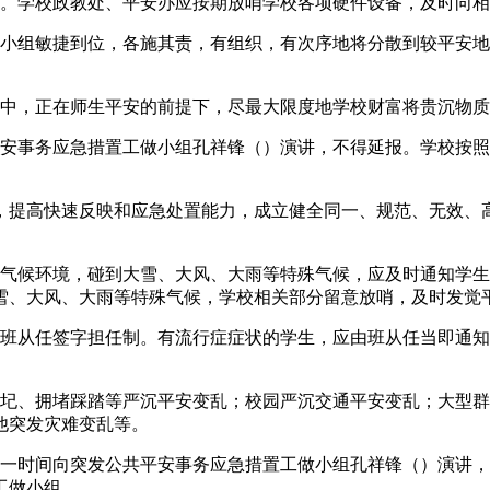
。学校政教处、平安办应按期放哨学校各项硬件设备，及时向相
组敏捷到位，各施其责，有组织，有次序地将分散到较平安地
中，正在师生平安的前提下，尽最大限度地学校财富将贵沉物质
事务应急措置工做小组孔祥锋（）演讲，不得延报。学校按照
提高快速反映和应急处置能力，成立健全同一、规范、无效、高
候环境，碰到大雪、大风、大雨等特殊气候，应及时通知学生
雪、大风、大雨等特殊气候，学校相关部分留意放哨，及时发觉
从任签字担任制。有流行症症状的学生，应由班从任当即通知
、拥堵踩踏等严沉平安变乱；校园严沉交通平安变乱；大型群
他突发灾难变乱等。
时间向突发公共平安事务应急措置工做小组孔祥锋（）演讲，
工做小组。