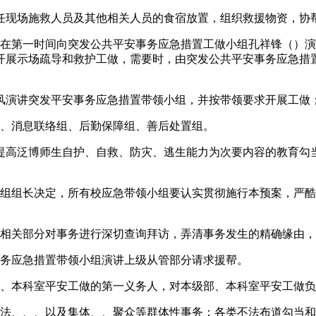
现场施救人员及其他相关人员的食宿放置，组织救援物资，协
第一时间向突发公共平安事务应急措置工做小组孔祥锋（）演
开展示场疏导和救护工做，需要时，由突发公共平安事务应急措
演讲突发平安事务应急措置带领小组，并按带领要求开展工做；
、消息联络组、后勤保障组、善后处置组。
高泛博师生自护、自救、防灾、逃生能力为次要内容的教育勾当
组长决定，所有校应急带领小组要认实贯彻施行本预案，严酷
相关部分对事务进行深切查询拜访，弄清事务发生的精确缘由，
务应急措置带领小组演讲上级从管部分请求援帮。
本科室平安工做的第一义务人，对本级部、本科室平安工做负总责
、、、以及集体、、聚众等群体性事务；各类不法布道勾当和