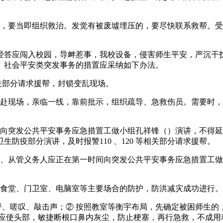
要当即组织救治。发觉有被废墟埋压的，要尽快联系救帮。受
答应闯入校园，导衅惹事，我校设备，侵害师生平安，严沉干扰
。社会平安类突发事务的措置应采纳如下办法。
等相关部分请求援帮，封锁变乱现场。
现场，亲临一线，靠前批示，组织疏导、急救伤员。需要时，
突发公共平安事务应急措置工做小组孔祥锋（）演讲，不得延
防疫部分演讲，及时报警110 、120 等相关部分请求援帮。
从管义务人应正在第一时间向突发公共平安事务应急措置工做
食堂、门卫室、电脑室等主要场合的防护，防洪减灾成功进行。
、嗟叹、敲击声；② 按照教室等衡宇布局，先确定被困师生的，
应使头部，敏捷断根口鼻内灰尘，防止梗塞，再行急救，不成用