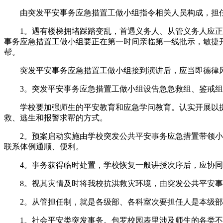
由突发平安事务应急措置工做小组指令相关人员构成，担任
1。遇有楼梯拥堵踩踏变乱，首遇义务人、从管义务人应正在
事务应急措置工做小组要正在第一时间亲临第一线批示，敏捷
帮。
突发平安事务应急措置工做小组接到演讲后，应当即德律风
3。突发平安事务应急措置工做小组设告急急救组、鉴戒组
学校要加强师生的平安教育和应急学问教育。认实开展以提
救、逃生和报警求帮的方式。
2。预案启动实施由学校突发公共平安事务应急措置带领小组
联系体例通顺、便利。
4。事务获得临时处置，学校恢复一般讲授次序后，应协同
8。视其灾情及时将我校抗洪救灾环境，由突发公共平安事
2。从管担任制，就是各级部、各科室次要担任人是本级部、
1。社会平安类突发事务。包罗校园表里涉及师生的各类不法