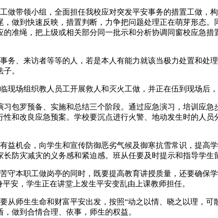
做带领小组，全面担任我校应对突发平安事务的措置工做，构
尾，做到快速反映，措置判断，力争把问题处理正在萌芽形态。
应的准绳，把上级或相关部分同一批示和分析协调同窗校应急措
务、来访者等等的人，若是本人有能力就该当极力处置和处理
法子。
临现场组织教人员工开展救人和灭火工做，并正在伍到现场后，
习包罗预备、实施和总结三个阶段。通过应急演习，培训应急步
行性和改良应急预案。学校要沉点进行火警、地动发生时的人员
益机会，向学生和宣传防御恶劣气候及御寒抗雪常识，提高学
家长防灾减灾的义务感和紧迫感。班从任要及时提示和指导学生
守本职工做岗亭的同时，既要提高教育讲授质量，还要确保学生
身平安，学生正在讲堂上发生平安变乱由上课教师担任。
从师生生命和财富平安出发，按照“动之以情、晓之以理，可散
盾，做到合情合理、依事，师生的权益。