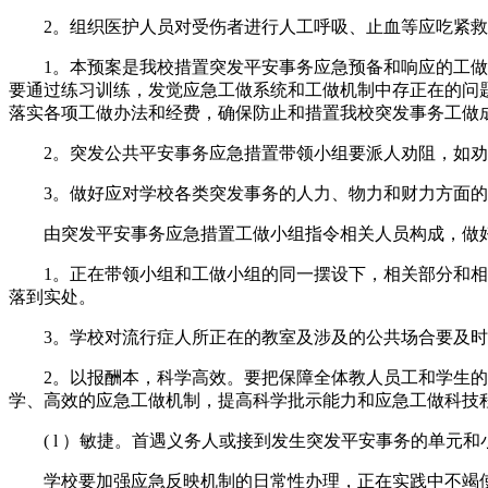
2。组织医护人员对受伤者进行人工呼吸、止血等应吃紧救措
1。本预案是我校措置突发平安事务应急预备和响应的工做文
要通过练习训练，发觉应急工做系统和工做机制中存正在的问
落实各项工做办法和经费，确保防止和措置我校突发事务工做
2。突发公共平安事务应急措置带领小组要派人劝阻，如劝阻无
3。做好应对学校各类突发事务的人力、物力和财力方面的
由突发平安事务应急措置工做小组指令相关人员构成，做好
1。正在带领小组和工做小组的同一摆设下，相关部分和相关
落到实处。
3。学校对流行症人所正在的教室及涉及的公共场合要及时
2。以报酬本，科学高效。要把保障全体教人员工和学生的
学、高效的应急工做机制，提高科学批示能力和应急工做科技
( l ）敏捷。首遇义务人或接到发生突发平安事务的单元
学校要加强应急反映机制的日常性办理，正在实践中不竭使