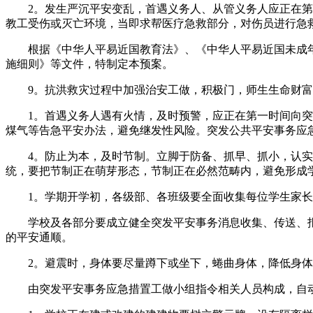
2。发生严沉平安变乱，首遇义务人、从管义务人应正在第一
教工受伤或灭亡环境，当即求帮医疗急救部分，对伤员进行急
根据《中华人平易近国教育法》、《中华人平易近国未成年人
施细则》等文件，特制定本预案。
9。抗洪救灾过程中加强治安工做，积极门，师生生命财富
1。首遇义务人遇有火情，及时预警，应正在第一时间向突发
煤气等告急平安办法，避免继发性风险。突发公共平安事务应急措
4。防止为本，及时节制。立脚于防备、抓早、抓小，认实开
统，要把节制正在萌芽形态，节制正在必然范畴内，避免形成
1。学期开学初，各级部、各班级要全面收集每位学生家长
学校及各部分要成立健全突发平安事务消息收集、传送、报
的平安通顺。
2。避震时，身体要尽量蹲下或坐下，蜷曲身体，降低身体
由突发平安事务应急措置工做小组指令相关人员构成，自动