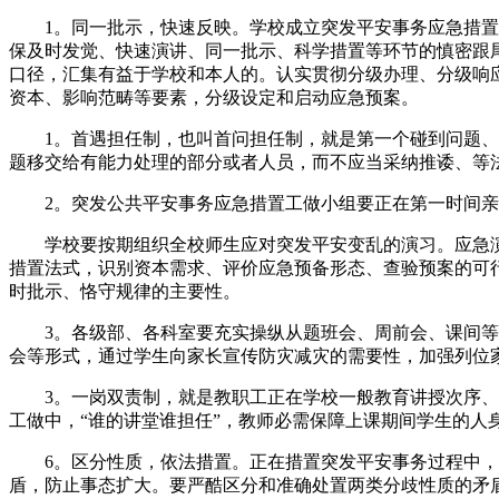
1。同一批示，快速反映。学校成立突发平安事务应急措置工
保及时发觉、快速演讲、同一批示、科学措置等环节的慎密跟
口径，汇集有益于学校和本人的。认实贯彻分级办理、分级响
资本、影响范畴等要素，分级设定和启动应急预案。
1。首遇担任制，也叫首问担任制，就是第一个碰到问题、事
题移交给有能力处理的部分或者人员，而不应当采纳推诿、等
2。突发公共平安事务应急措置工做小组要正在第一时间亲
学校要按期组织全校师生应对突发平安变乱的演习。应急演
措置法式，识别资本需求、评价应急预备形态、查验预案的可
时批示、恪守规律的主要性。
3。各级部、各科室要充实操纵从题班会、周前会、课间等有
会等形式，通过学生向家长宣传防灾减灾的需要性，加强列位
3。一岗双责制，就是教职工正在学校一般教育讲授次序、苦
工做中，“谁的讲堂谁担任”，教师必需保障上课期间学生的人
6。区分性质，依法措置。正在措置突发平安事务过程中，要
盾，防止事态扩大。要严酷区分和准确处置两类分歧性质的矛