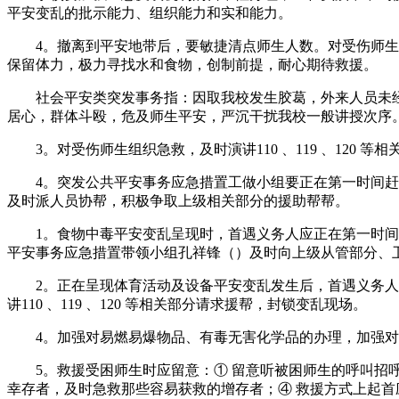
平安变乱的批示能力、组织能力和实和能力。
4。撤离到平安地带后，要敏捷清点师生人数。对受伤师生，
保留体力，极力寻找水和食物，创制前提，耐心期待救援。
社会平安类突发事务指：因取我校发生胶葛，外来人员未经
居心，群体斗殴，危及师生平安，严沉干扰我校一般讲授次序
3。对受伤师生组织急救，及时演讲110 、119 、120 
4。突发公共平安事务应急措置工做小组要正在第一时间赶赴
及时派人员协帮，积极争取上级相关部分的援助帮帮。
1。食物中毒平安变乱呈现时，首遇义务人应正在第一时间向
平安事务应急措置带领小组孔祥锋（）及时向上级从管部分、卫生
2。正在呈现体育活动及设备平安变乱发生后，首遇义务人、
讲110 、119 、120 等相关部分请求援帮，封锁变乱现场。
4。加强对易燃易爆物品、有毒无害化学品的办理，加强对
5。救援受困师生时应留意：① 留意听被困师生的呼叫招呼
幸存者，及时急救那些容易获救的增存者；④ 救援方式上起首