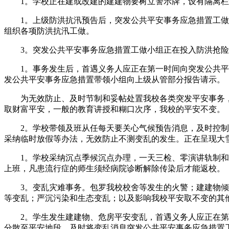
1。学校正在建或改建的建建物要树立警示牌，设有隔离栏
1。上级防洪抗汛预告后，突发公共平安事务应急措置工做小
组织各项防洪抗汛工做。
3。突发公共平安事务应急措置工做小组正在投入防洪抢险
1。事务发生后，首遇义务人应正在第一时间向突发公共平安
发公共平安事务应急措置带领小组向上级从管部分报告请示。
为无效防止、及时节制和妥帖处置我校各类突发平安事务，
取财富平安，一般的教育讲授和糊口次序，我校的平安不变。
2。学校带领及班从任每天要关心气候预告消息，及时控制气
采纳临时放假等办法，无效防止不测变乱的发生。正在呈现大
1。学校采纳沉点季候沉点办理，一天三检、零演讲轨制和班
上班，凡患流行症的师生须经病院诊断解除传染后才能返校。
3。变乱灾难事务。包罗我校校舍等发生的火警；建建物倾圮
等变乱；严沉污染和生态变乱；以及影响我校平安取不变的其
2。学生发生建建物、危房平安变乱，首遇义务人应正在第一
分散至平安地段，及时将变乱消息突发公共平安事务应急措置