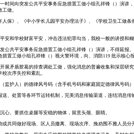
时间向突发公共平安事务应急措置工做小组孔祥锋（）演讲，
救工做。
保》、《中小学长儿园平安办理法子》、《学校卫生工做条例》
平安和学校财富平安，冲击违法犯罪勾当，我校一般的讲授和糊
公共平安事务应急措置工做小组孔祥锋（）演讲，不得延报。
置工做小组孔祥锋（）视火警环境，向、消防119 批示核心报
展矛盾胶葛的排查调处工做，强化消息的普遍收集和深层研究
学校次序失控和紊乱。
（监护人）的德律风号码（含手机号码和家庭固定德律风号码）
送、处置等各环节运转机制，完美消息传输渠道，连结消息传输
沉心。要抓住桌腿等安稳的物体，留意头颈、眼睛。
或共同做好现场、区人员撤离、现场次序、挽劝围不雅人员分