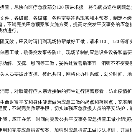
置，尽快向医疗急救部分120 演讲求援，将伤病员送往病院急
件，各级部、各级部、各科室要连系现实和本预案，制定本级
题，不竭完美应急预案和实施方案，提高对突发平安事务的应急
成功进行。
效，应及时请门到现场协帮做好工做，请求110 、120 等相
储蓄工做，确保突发事务防止、现场节制的应急设备设备和需要
劝解、安抚、慰问等工做，妥帖处置善后事宜，消弭不不变要
人员要彼此支撑、彼此共同，网格化办理系统，划分时间、地
消毒，对取流行症人亲近接触的师生进行隔离察看，防止疫情扩
生命财富平安和身体健康做为应急工做的起点和落脚点，充实阐
程度，不竭完美救帮手段，切实加强应急救援人员的平安防护，
和小我，应正在第一时间向突发公共平安事务应急措置工做小组演
用和完美应急措置预案。加强对应急措置工做步队培训，开展经