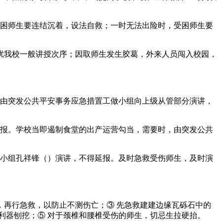
困师生要连结沉着，设法自救；一时无法出险时，受困师生要
我校一般讲授次序；因取师生发生胶葛，外来人员闯入校园，
由突发公共平安事务应急措置工做小组向上级从管部分演讲，
报。学校当即遏制食堂的出产运营勾当，需要时，由突发公共
小组孔祥锋（）演讲，不得延报。及时急救受伤师生，及时演
再行急救，以防止不测伤亡；③ 先急救建建边缘瓦砾石中的
利器刨挖；⑤ 对于颈椎和腰椎受伤的师生，切忌生拉硬抬。