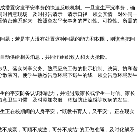
成措置突发平安事务的快速反映机制。一旦发生严沉事务，确
同时留意现场，及时报告请示，请示口径，领会实情，对外同一
置慎密连系起来，按照突发平安事务的严沉性、可控性、所需的
问题；若是本人没有处置这种问题的能力和权限，则该当把问
自动供给相关消息，共同伍组织救人和灭火抢险。
队、落实岗亭义务、熟悉应急工做的批示机制、决策、协和谐
分散演习。使学生熟悉告急环境下逃生的线，领会告急环境发生
生的平安防备认识和能力，并通过致家长或学生一封信、家长
留意卫生习惯，及时添加衣服，积极防止流感等疾病的发生。
正在校期间的人身平安，“既教书育人，又平安”。正在现实
不成聚，可顺不成激，可分不成结”的工做准绳，及时化解矛