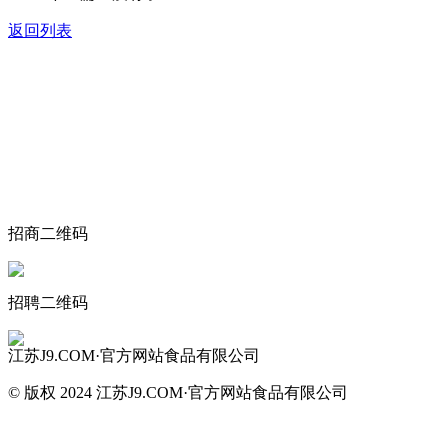
返回列表
关于我们
食品安全动态
食品安全知识
联系我们
招商二维码
招聘二维码
江苏J9.COM·官方网站食品有限公司
© 版权 2024 江苏J9.COM·官方网站食品有限公司
网站地图