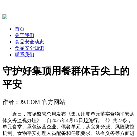
首页
关于我们
食品安全动态
食品安全知识
联系我们
守护好集顶用餐群体舌尖上的
平安
作者：J9.COM·官方网站
近日，市场监管总局发布《集顶用餐单元落实食物平安从
体义务监视办理》，自2025年4月15日起施行。《》共27条，
单元食堂、承包运营企业、供餐单元，从义务分派、风险防控
机制、食物平安办理人员配备和任职要求、法令义务等方面进