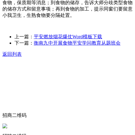
食物，保质期等消息；到食物的储存，告诉大师分歧类型食物
的储存方式和留意事项；再到食物的加工，提示同窗们要留意
小我卫生，生熟食物要分隔处置。
上一篇：
平安燃放烟花爆仗Word模板下载
下一篇：
衡南九中开展食物平安学问教育从题班会
返回列表
关于我们
食品安全动态
食品安全知识
联系我们
招商二维码