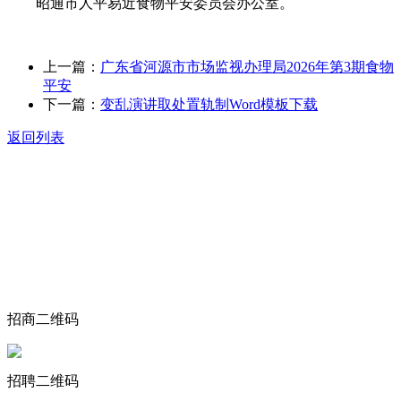
昭通市人平易近食物平安委员会办公室。
上一篇：
广东省河源市市场监视办理局2026年第3期食物
平安
下一篇：
变乱演讲取处置轨制Word模板下载
返回列表
关于我们
食品安全动态
食品安全知识
联系我们
招商二维码
招聘二维码