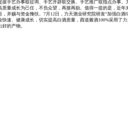
提拔手艺办事取征询、手艺开辟取交换、手艺推广取指点办事。力
高质量成长为己任，不负众望，再接再励。值得一提的是，近年
目，并赐与资金搀扶。7月12日，力天酒业研究院研发“加强白
快速、健康成长，切实提高白酒质量，酉道酱酒100%采用了
出好的产物。