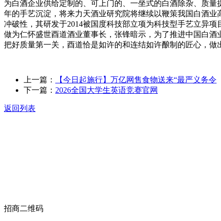
为白酒企业供给定制的、可上门的、一坐式的白酒除杂、质量
年的手艺沉淀，将来力天酒业研究院将继续以鞭策我国白酒业
冲破性，其研发于2014被国度科技部立项为科技型手艺立异项
做为仁怀盛世酉道酒业董事长，张锋暗示，为了推进中国白酒业
把好质量第一关，酉道恰是如许的和连结如许酿制的匠心，做
上一篇：
【今日起施行】万亿网售食物送来“最严义务令
下一篇：
2026全国大学生英语竞赛官网
返回列表
关于我们
食品安全动态
食品安全知识
联系我们
招商二维码