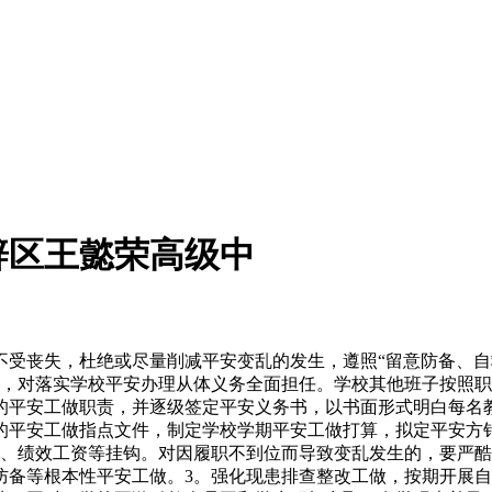
辟区王懿荣高级中
室或小我，学校将授予“平安工做先辈处室（或小我）”称号。2。对平安工做履职不到位，形成恶劣影响的，对义务人予以打消年度评先树优资历和晋职晋升资历，问题严沉的依法依规逃查义务。为加强学校平安办理，落实办理义务，确保平安工做层层有人抓，事事有人做，防患于未然，杜绝或尽量削减平安变乱的发生，师生身体健康和生命平安，制定本轨制。2。学校平安工做带领小组，担任组织、带领全校的平安工做，制定各类人员平安义务制和各方面的平安办法，处置学校平安突发事务。（1）学校基建、衡宇补葺，学生糊口、进修用电的设备设备，食堂食物的进出及饮食卫生平安，糊口用水平安，由总务处担任人从管。（2）学生上课(含室内、室外体育课及熬炼课)平安，学朝气房、尝试室的利用和防盗平安，图书室平安，除夕晚会等文艺汇演由教务处担任人从管。（4）医务室及疫情疾病防止平安，消防设备的平安运转，安防设备设备的平安运转，平安应急练习训练、门卫平安、校园周边整治等工做，由平安办理办公室担任人从管。（7）年级从任是所正在年级的平安办理工做第一义务人，担任施行学校平安工做各项规章轨制，按期排查年级存正在的平安现患，推进年级平安工做常态化、制。（1）班从任是班级平安办理的第一义务人，对本班学生平安及教室内的设备设备平安担任。及时处理班级呈现的平安问题，解除平安现患。（2）任课教师是本讲堂平安办理的第一义务人，亲近共同班从任开展平安工做，及时将班内的平安问题向班从任反映，协帮班从任对学生进行平安教育，妥帖处置班级呈现的平安问题。（3）尝试室办理员、宿舍办理员、保安员、食堂工做人员、图书办理员、校医、水电工、保洁员等为本工做岗亭的间接义务人。学校发生平安变乱，按照“谁从管、谁担任”“谁组织、谁担任”“谁失职、谁担任”的准绳承担相关义务。2。各部分一旦发生平安变乱，要正在及时处置的同时，敏捷将变乱环境演讲学校；各班学生呈现的伤亡变乱要立即演讲校级带领；学生无故缺勤、私行离校等行为，班从任必需及时取学生家长联系，并将环境以书面形式政教处。瞒报、迟报、漏报的逃查相关人员义务。3。不校同意，各部分、班级不得组织学生外出宣传或加入庆典勾当以及其他勾当。私行外出勾当的，逃查相关部分担任人和班从任义务。4。任课教师正在讲授勾当时要严酷按照学科讲授要肄业生的平安，上课期间，教师不得要肄业生半途分开教室，对学生的尝试操做以及体育勾当等，应按平安规程严酷要求。违反的，逃查该任课教师的义务。5。学校采购或为讲授供给的设备、仪器物资要合适相关和平安尺度，如因质量问题形成变乱，逃查采购人员的义务。6。后勤人员应做勤学校的平安保障工做，经常性地对学校的校舍、围墙、设备设备、宣传栏、旗杆、树木等进行查抄并做记实，夜晚照明，发觉问题及时演讲学校从管带领，并采纳办法，及时补葺和处置。因疏于办理而发生不测时，逃查办理人员的义务。9。组织、做操等勾当的担任人要担任维持次序，学生平安，避免不测变乱发生。组织者办理不到位而发生不测变乱，逃查组织者的义务。10。发生突发事务后，相关工做人员要按照职责分工做好现场措置和救援工做，全力学生的平安，并及时向相关部分演讲，需要时请求相关部分和社会的援帮。因措置不及时或措置方式不妥制员伤亡或财富损害扩大的，逃查相关人员的义务。1。学校带领班子每月至多召开一次学校平安工做专题会议，会议时间相对固定，遇有特殊环境可调整会议时间，遇告急环境可随时召开。3。平安工做会议的次要使命是：传达上级平安会议；听取学校各部分平安工做报告请示；阐发学校平安形势；放置摆设近期学校平安工做；听取各部分对学校平安工做的看法和；研究其他需正在学校平安会议上会商处理的问题。4。平安工做会议要做到会议时间、会议内容、加入人员“三落实”，会议研究的相关事项要明白专人担任，确保贯彻落实。5。平安工做会议不克不及流于形式，要切实处理学校平安工做中的现实问题，并对问题的整改时限、整改方案、整改前后的照片等留有记实。为进一步加强学校平安工做，协调处理平安办理工做中的严沉问题，切实好一般的教育讲授次序，确保校园平安不变，特制定本轨制。2。联席会议由学校、社区、相关担任人以及家长意愿者等人员加入。遇特殊环境，学校可协调卫健、疾控核心、市场监管、消防等部分相关人员加入联席会议。3。联席会议准绳上由学校分担平安副校长担任召集相关人员加入会议。有特殊环境时，学校相关担任人或遍地室担任人均可建议姑且召开联席会议。4。联席会议的次要内容为：传递学校近期平安工做环境；传递学校高峰勤务机制和护学岗轨制落实环境；协调处理学校正在平安办理特别是正在校园周边分析管理工做中存正在的问题；传递学校周边的治安情况、交通情况和学校所正在辖区社会高危人员等相关消息；传递学校平安教育和应急练习训练的放置摆设环境；协调处理问题学生的思惟教育和工做；传达近期上级相关政策、文件和要求等，做好贯彻落实。5。协调加强对学校周边地域的治安巡查，对学校周边出租衡宇、流动生齿和暂住生齿的办理，及时排查治安现患，严密防备和及时冲击学校一般讲授次序、师生人身财富平安的各类犯罪案件。为贯彻“防止为从、单元担任、凸起沉点、保障平安”的平安方针，切实把防止工做和平安现患排查整改轨制落到实处，强化岗亭平安义务，确保学校财富和人员平安，特制定本轨制。1。明白平安现患排查管理的义务从体。学校是平安现患排查、管理和防控的义务从体，校长对学校平安现患排查管理工做全面担任。担任牵头协调平安现患排查和整改的具体事宜；所有学校班子和教人员工严酷按照“党政同责、一岗双责”的要求，严酷落实岗亭职责中的平安义务要求，对各自分担营业范畴内的平安工做按期进行平安现患排查和整改，确保各类教育讲授勾当和后勤工做的平安，学校和全体师生的平安。学校成立平安现患排查管理带领小组，按期开展现患排查管理工做，确保将各项现患消弭正在萌芽形态。2。明白现患排查管理的项目及具体义务人。按照学校现实环境，一般应排查以下部位，并明白排查义务人：（1）日排查。把平安现患排查管理工做贯穿到教育讲授勾当的全过程，各区域义务人要按照义务分工，对本人担任的区域实行及时查抄、放哨、日排查等现患排查管理轨制，明白排查地址、项目、尺度、义务，将现患排查管理日常化。（4）沉点时段排查。每学年开学前，放寒暑假、节假日前、中高考前等，学校平安现患排查管理带领小组必需开展全校性的平安大查抄。（1）开展现患排查时，排查人员要按照排查项目和排查尺度，制定现患排查表格，按照固定线进行对表查抄，避免呈现漏项。（2）学校开展全面排查时，必需放置有相关工做经验和工做能力的人进行排查，统一部位要放置两人以上同时进行对表查抄。若是碰到不克不及下结论的问题应请相关部分或专家进行判定，以防变乱发生。（3）排查义务人正在排查时要做好查抄记实，对能够即查即改的问题当即进行整改，对不克不及当即处置的应及时提出处置方案，报相关部分或学校带领研究处理。发觉难以处理的严沉问题，及时演讲教育从管部分。（4）对于查抄发觉的所有平安现患，要及时登记，成立现患排查整改台账档案，明白整改办法、整改时限、整改义务人。（1）对于学校自查发觉的问题现患和各级、行业从管部分正在查抄中发觉的问题现患，按照“谁从管，谁担任”的准绳，由各具体义务部分和义务人按照职责分工做好平安现患整改工做。（3）对短期内无法整改、存正在严沉平安现患的建建单体或设备设备等，要遏制利用，该封闭的封闭，该拆除的拆除，防止发生平安变乱。（4）具体担任学校平安工做的副校长必需按照学校相关的平安办理轨制，做好现患整改的查抄督促工做，对完成整改的项目要进行现场查抄验收，构成闭环办理。（5）现患排查整改工做纳入学校每月一次的平安工做会议报告请示内容，按期传递平安现患排查管理环境，研究处理平安现患排查工做中存正在的问题，放置平安现患排查管理阶段性工做，确定要督办和传递的严沉平安现患。（7）学校应成立平安现患排查管理惩机制，对正在平安现患排查管理工做中成效凸起的处室和小我予以励；对不决期排查平安现患或未及时无效整改平安现患的处室和小我，实施义务逃查。为了加强学校的平安综治工做，及时无效地防止、节制和妥帖措置学校突发性事务，提高快速反映和应急处置能力，确保学校教育讲授次