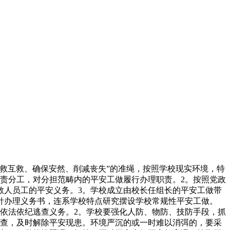
序的不变和平安，特制定本轨制。2。连系学校现实，储蓄应急救援物资，成立物资登记办理台账，应急物资的日常管来由各相关本能机能部分按职责分工自行办理，按期查抄。应急救援物资实步履态办理，利用后要尽快弥补到位，确保各类物资的品种、数量满脚工做需求。3。连系学校现实环境，制定具有针对性和可操做性的学校平安工做应急预案，包罗总预案、专项预案和现场措置方案，并按期进行修订完美。4。组织开展师生应急学问宣布道育和培训，按期不按期开展应急练习训练，制定练习训练方案，完美练习训练法式，提高师生对各类突发事务应急措置能力和自护自救技术。（1）学校发生突发事务时，发觉人员要当即上急处置带领小组担任人。应急处置带领小组当即启动应急预案，由应急带领小组同一批示。（2）带领小组及应急救援队员当即达到出事地址，积极开展变乱现场措置和救援工做。需要时组织全体教人员工到位，组织车辆物资到位，及时急救。（3）正在告急措置的同时，学校应当即教育行政部分和相关部分。若突发事务事态严沉、超出学校的处置能力时，应及时报、市场监管等行业从管部分。（7）阐发变乱发生缘由，吸收教训，完美防备办法，对相关当事人报学校处置，并把处置成果教育从管部分及相关单元。为规范学校的平安宣布道育取培训办理，提高泛博师生的平安认识和平安素养，防止各类变乱的发生，特制定本轨制。（1）各班级要按照课程打算，严酷开齐上好平安教育课，按期开展平安专题教育，落实“1530”平安教育提示机制。（2）学校要邀请优良法令工做者、副校长按期到学校开展教育专题，当令邀请、消防、景象形象、地动、卫生防疫等部分专家对师生进行平安学问教育。（3）学校要操纵“全国中小学生平安教育日”“5。12防灾减灾日”“6。26国际禁毒日”“11。9全国消防日”“12。2交通平安日”等主要时间节点，开展防灾减灾、消防平安、交通平安、食物平安、用电用水平安、自救互救等平安教育。（4）学校要按期组织学生开展分歧类型的应急练习训练，制定练习训练方案，完美练习训练法式，切实提拔师生应急避险和自护自救能力。（5）学校要充实操纵校园网、校园坐、宣传栏、板报、电子显示屏等宣传载体，开展平安宣布道育工做。（6）学校要通过开展平安手抄报、平安征文、平安情景剧、平安学问竞赛等搜集评选勾当，使平安教育学问深切。（1）学校要制定教人员工平安教育培训打算，按期开展各类平安培训工做，分条理、分类别，确保全员、全笼盖，使教人员工熟悉平安规章轨制和应急预案，控制岗亭平安学问和平安救护技术，学会指点学生防止变乱、自救、逃生、避险的方式和手段。（1）通过家长会、致家长的一封信、平安公约、签定平安义务书等形式，提示家长履行监护义务，加强对学生的平安监管。（2）每学期至多针对学生家长组织一次以平安教育为从题的家长会或家长讲堂，引见学校平安轨制，传递学生恪守学校平安轨制环境等，指导家长关心学生身心健康，履行监护职责。（3）操纵学校号、校园网坐、平安教育平台、微信群、QQ群等宣传前言，按期向学生家长推送相关平安学问，为家长供给家庭教育指点。（4）假期期间取家长做好沟通，通过平安教育平台、微信群、QQ群等给家长发送假期平安提示。及时控制学生假期形态，督促家长监护好本人的孩子。为提高泛博教人员工的平安认识和平安素养，更好地履行平安办理职责，防止各类变乱的发生，特制定本轨制。2。校长是学校平安培训工做的第一义务人，学校平安教育培训工做由校长带领下的平安工做带领小组担任。分担平安的带领班子要牵头做好对全校教人员工的平安培训工做。平安办理办公室做为牵头科室，要统筹协调好全校的平安培训工做。遍地室、各年级担任人担任本处室、本年级的平安培训和查核工做。3。由平安办理办公室牵头，制定全体教人员工年度平安教育培训打算，通过多种路子和方式，使教人员工熟悉平安规章轨制和应急预案，控制平安救护学问，指点学生学会防止变乱、自救、逃生、避险的方式和手段。4。教务处、总务处、平安办理办公室等相关营业部分要连系工做现实，制定培训打算，通过法令律例培训、营业培训、现场不雅摩、实操练习训练等体例，分类型分条理对班从任、任课教师、尝试室办理员、食堂办理员、宿舍办理员、物业工做人员、保安员、水电工等分歧岗亭的教人员工进行营业培训，不竭提高其履本能机能力。5。正在组织平安培训时，要通过现场操做、问题答卷等形式对各岗亭的教人员工进行平安查核，对查核不达标的要进行再培训，对再培训不及格的要调离工做岗亭。6。学校带领及各类平安办理人员应积极自动参取各级各类平安培训，并组织相关工做人员加入上级部分组织的平安培训和学问竞赛等勾当。为了更好地加强学校泛博师生的平安认识和自救自护能力，让泛博师生可以或许正在告急环境下做到遇事不惊、临危不乱、妥帖措置，最大限度地削减不测变乱带来的丧失，特制定本轨制。1。应急练习训练准绳。一是连系现实，合理定位。慎密连系学校工做现实，连系学生心理春秋、心理本质、认知程度等环境，明白练习训练目标，按照资本前提确定练习训练体例和规模。二是着眼现实、讲究实效。以提高学校本能机能部分、各班级之间和教人员工之间批示协调能力和实和能力为着眼点，注沉对练习训练结果及组织工做的评估、总结，及时整改存正在的问题。三是细心组织、确保平安。环绕练习训练目标，细心制定练习训练打算，科学设想练习训练方案，缜密组织练习训练勾当，严酷落实各项平安办法，确保参取练习训练的师生人身平安。2。应急练习训练规划。学校按照季候时令、变化、教育讲授使命等各类不怜悯况，正在每年岁首年月制定年度应急练习训练规划，每月至多要开展一次应急分散练习训练。学校应以熬炼和提高全体师生正在实正在场景中的避险逃生和防护能力为基点，采纳实和练习训练的方式，事后谋划、设定突发事务情景，通过事发、报警、决策、批示、步履、总结等一系列步调，完成实正在应急响应的过程，从而查验和熬炼各部分、各班级和全体教人员工的临场组织批示、应急措置技术和后勤保障等应急能力，提高师生避险逃生和救帮防护的本质和程度。（1）成立应急分散练习训练批示部。设总批示一名，副总批示（现场总批示）一名，若干名。职责：全面担任应急分散练习训练工做；施行上级相关和号令，带领小组按其分担或担任部分的本能机能、职责各负其责；合理规定学校及周边应急分散场地(避险场合)、分散通道；明白应急分散信号体例；教育学生熟悉和控制应急分散的流程和规律。组织协调组，设组长一名，若干名。职责：担任练习训练方案的制定；做好练习训练过程的协调批示；做好校内消息的上传下达，担任对外取上级从管部分及社区相关部分的联系沟通等；担任科学编制学校应急分散线图、班级应急分散线方案等。制做分散线图和分散标记；组织开展分散练习训练质量自评工做；担任练习训练的考评和总结工做。宣传报道组，设组长一名，若干名。职责：担任练习训练前的宣布道育和学问培训；担任练习训练的摄像、计时、记实等。分散指导组，设组长一名，若干名。职责：组织、指导师生平安有序地分散；及时扶帮摔倒及受伤的师生；及时演讲分散过程中的严沉险情；分散完成后协帮其他各组工做。抢险救护组，设组长一名，若干名。职责：担任第一时间组织实施校内自救互救，急救脱险师生，视环境急救主要财富、档案等；如发生不测变乱，担任将受伤师生运送到指定平安区域，并拨打120联系急救核心；查抄师生身表情况，正在专业医务人员达到之前，进行姑且救治和需要的心理疏导。后勤保障组，设组长一名，若干名。职责：布设练习训练场地，对集结场地进行区域划分和标示；担任治安及鉴戒工做，练习训练次序，保障练习训练平安；担任通信、、救帮等练习训练所需物资器材的预备；担任练习训练信号音源的采集取发布；练习训练竣事后查抄、恢复学校水电、通信等后勤保障设备。（1）学校成立由校长任组长的练习训练批示带领小组，担任应急练习训练勾当全过程的组织带领，批示小组应成立起筹谋、批示、步履、保障、宣传等机制，各相关部分要各司其职、协同共同，确保练习训练过程有序实施。（2）练习训练前该当制定细致的练习训练打算或脚本。明