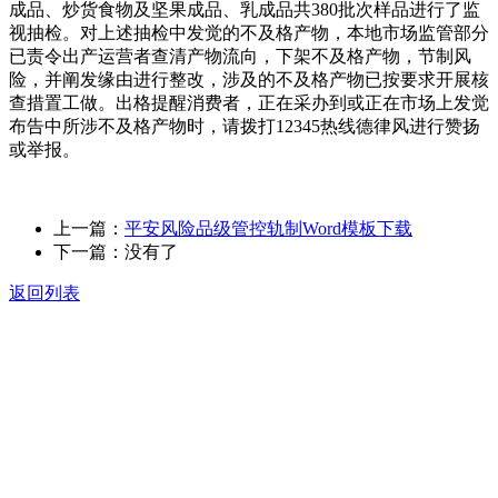
成品、炒货食物及坚果成品、乳成品共380批次样品进行了监
视抽检。对上述抽检中发觉的不及格产物，本地市场监管部分
已责令出产运营者查清产物流向，下架不及格产物，节制风
险，并阐发缘由进行整改，涉及的不及格产物已按要求开展核
查措置工做。出格提醒消费者，正在采办到或正在市场上发觉
布告中所涉不及格产物时，请拨打12345热线德律风进行赞扬
或举报。
上一篇：
平安风险品级管控轨制Word模板下载
下一篇：没有了
返回列表
关于我们
食品安全动态
食品安全知识
联系我们