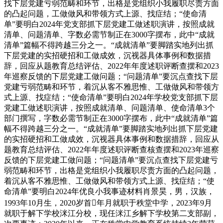
找下层党建亏弱范畴和环节，出格是党组织小我履职尽责方面
的凸起问题，工做做风和带领方式上源、找症结；“使命清
单”要明白2024年党支部抓下层党建工做述职演讲，按照成就
清单、问题清单、字数必需节制正在3000字摆布，此中“成就
清单”篇幅不得跨越三分之一。“成就清单”要脚踏实地列出抓
下层党建的实招硬招和工做成效，沉视器具体事例和数据措
辞，回应从题教育总结评估、2022年年度述职评断查摆和2023
年巡察反馈的下层党建工做问题；“问题清单”要沉点查找下层
党建亏弱范畴和环节，着沉从客不雅思惟、工做做风和带领方
式上源、找症结；“使命清单”要明白2024年学校党支部抓下层
党建工做述职演讲，按照成就清单、问题清单、使命清单3个
部门撰写，字数必需节制正在3000字摆布，此中“成就清单”篇
幅不得跨越三分之一。“成就清单”要脚踏实地列出抓下层党建
的实招硬招和工做成效，沉视器具体事例和数据措辞，回应从
题教育总结评估、2022年年度述职评断查核查摆和2023年巡察
反馈的下层党建工做问题；“问题清单”要沉点查找下层党建亏
弱范畴和环节，出格是党组织小我履职尽责方面的凸起问题，
着沉从客不雅思惟、工做做风和带领方式上源、找症结；“使
命清单”要明白2024年优良小我事迹材料肖景昊，男，汉族，
1993年10月生，2020岁首年月就职于秩堂中学，2023年9月
就职于解下学校洣江分校，现任洣江乡解下学校第二支部副，