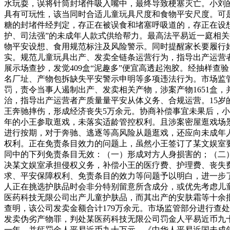
水玩耍，误将针筒封堵件吸入嘴中，最终导致梗塞灭亡。小刘
具有可玩性，该当同时合适儿童玩具尺度和食物平安尺度。可是，
糖的封堵件经判定，存正在被误食和堵塞呼吸道的，存正在设想
护、司法强”的未成年人款式供给帮力。最高法平易近一庭相
物平安设想、食用规范标注及风险警示。同时提醒家长要履行好
实。规范儿童玩具出产、发卖全链条运营行为，指导出产运营
展示场查抄，发觉409盒“泥趣多”便宜高透起泡胶。经抽样
名厂址、产物包拆缺失平安警示申明等多项违法行为。市场监
罚，责令当事人遏制出产、发卖相关产物，涉案产物1651盒
治，指导出产运营者产质量量平安从体义务、合规运营。15岁
王奔驰摔伤，形成经济丧失5万余元。协商补偿事宜未果后，小
年的小王参取逛戏，未落实适龄管控权利。且涉案密屋逛戏场
进行按期，对于奔驰、逃逐等高风险从题逛戏，还应向未成年
权利。正在免责条目效力的问题上，虽然小王签订了某文娱室要
同中的下列免责条目无效：（一）形成对方人身损害的；（二
决某文娱室承担侵权义务，补偿小王的医疗费、护理费、丧失
求、平安保障权利、免责条目的效力等问题予以明白，进一步
人正在挑选护肤品时会非分特别留意所含成分，或优先考虑儿
医药科技无限公司出产儿童护肤品，而其出产的安肤霜等十余
查明，该公司发卖金额合计179万余元。市场监管部分进行查
发卖伪劣产物罪，判处某医药科技无限公司罚金人平易近币九
一年，并惩罚金人平易近币九十万元。《中华人平易近国未成