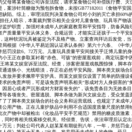
的父母将某食物公司诉至法院，请求某食物公司补偿医疗费、灭
案涉针筒糖做为预包拆食物，未按GB77182011《食物平
缺陷。综上，审理法院判决某食物公司对小刘的灭亡承担60%
关担任人暗示，本案裁判警示相关企业对儿童食物、玩具等产物
监护职责，加强对未成年人的家庭教育和平安指导，防备风险现患
者产质量量平安从体义务、合规运营，才能实正还孩子一个平安
查验，这种软泥玩具被鉴定为不及格产物。立案查询拜访后发觉，
管局根据《中华人平易近国认证承认条例》第六十六条、《中华
，并惩罚没款6。72万元。儿童玩具质量平安间接关乎泛博儿童
的小王正在参取某衬着“赤色、可骇”的密屋逛戏前，商定玩耍
王将某文娱室诉至法院。经查，涉案密屋逛戏氛围惊悚，脚本存
景通道狭小、光线暗淡，存正在必然平安风险。脚本类文娱场合
人发放并要求佩带平安护具。而某文娱室仅设置了简单的防撞设
求的免责声明，可是该免责声明系相关“形成对方人身损害的”
）因居心或者严沉形成对方财富丧失的”，该免责条目为无效条
费等各项丧失。密屋逃脱、脚本杀做为新兴文娱业态，受众笼盖面
了了了脚本类文娱场合的社会义务和运营底线，也规定了未成年人
童公用产物。正在儿童护肤品中利用不合适国度质量尺度的禁用
批次产物中却被检出《化妆品平安手艺规范》禁用的糖皮质激素
处，同时将相关线索移交机关。经侦查、告状，依法审理后认定
十万元；判处公司代表人赵某某有期徒刑八年，一年，并惩罚金
年人保》第五十五条：“出产、发卖用于未成年人的食物、药品