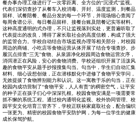
餐办事办理工做进行了一次零距离、全方位的“沉浸式”监视。
代表们深切查抄了从餐车入校消毒、开封、温度监测，到餐品
留样、试餐陪餐、餐品分发的每一个环节，并现场细心查阅了
每周食谱公示、每日餐品留样、接餐台账及陪餐记实等材料。
这种高度通明的式办理，不只让监视落到实处，更普遍听取了
代表提出的改良，博得了家长取社会的高度信赖，构成了强大
的监管合力。学校自动结合市场监视办理等相关部分，对校园
周边的商铺、小吃店等食物运营从体开展了结合专项查抄。步
履沉点排查“三无”食物、从泉源净化校园周边食物运营次序，
消弭潜正在风险，安心的食物消费。学校还组织开展了活泼风
趣的食物平安从题手抄报搜集勾当。勾当中，学生们自动汇集
材料、细心设想创做，正在潜移默化中进修了食物平安学问，
无效提拔了食物辨别能力和认识。这一寓教于乐的勾当，正在
校园内成功营制了“食物平安，人人有责”的稠密空气，让平安
的种子正在孩子们心中深深扎根。校园食物安满是一项需要常
抓不懈的系统工程。通过校内通明化监视、校外协同管理、校
园平安文化培育三管齐下，学校正联袂家庭取社会，配合编织
一张更为、精密的校园食物平安防护网，为每一位学生的健康
成长保驾护航。