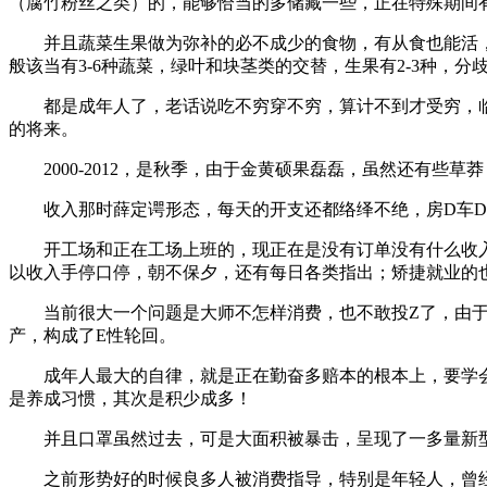
（腐竹粉丝之类）的，能够恰当的多储藏一些，正在特殊期间
并且蔬菜生果做为弥补的必不成少的食物，有从食也能活，
般该当有3-6种蔬菜，绿叶和块茎类的交替，生果有2-3种，分
都是成年人了，老话说吃不穷穿不穷，算计不到才受穷，临
的将来。
2000-2012，是秋季，由于金黄硕果磊磊，虽然还有些
收入那时薛定谔形态，每天的开支还都络绎不绝，房D车D
开工场和正在工场上班的，现正在是没有订单没有什么收入
以收入手停口停，朝不保夕，还有每日各类指出；矫捷就业的
当前很大一个问题是大师不怎样消费，也不敢投Z了，由于
产，构成了E性轮回。
成年人最大的自律，就是正在勤奋多赔本的根本上，要学会
是养成习惯，其次是积少成多！
并且口罩虽然过去，可是大面积被暴击，呈现了一多量新型
之前形势好的时候良多人被消费指导，特别是年轻人，曾经不