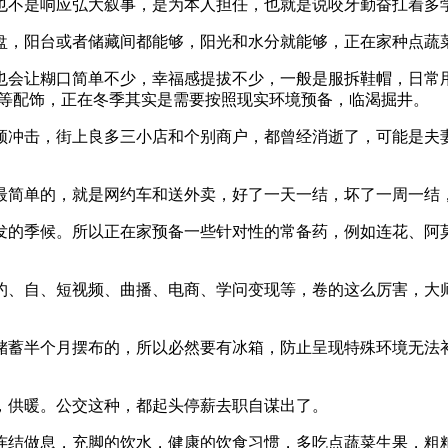
不是响应弘大叙事，是为本人担任，也就是说咬牙勤奋扛着多学
，阳台或者储藏间都能够，阳光和水分就能够，正在家种点蔬菜
让糊口简单不少，幸福感提拔不少，一般是服拆鞋帽，日常用品
子等配饰，正在冬季其实是需要按照现实环境预备，临渴掘井。
冲击，街上良多三小店和个别商户，都曾经消逝了，可能是夫妻
简单的，就是网约车和送外卖，好了一天一结，坏了一周一结
的季候。所以正在家预备一些针对性的常备药，例如连花、阿莫
、自、短视频、曲播、电商、学问变现等，卷的这么厉害，大师
蓄半个月摆布的，所以必然要有冰箱，防止呈现特殊环境无法补
供暖。公交这种，都起头停薪去职自谋出了。
结做息，充脚的饮水，健康的饮食习惯，多吃点蔬菜生果，粗粮