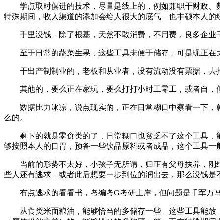
学点取时俱进的技术，尽量是线上的，例如兼职干财政、数据
特殊期间，收入渠道的添加会给人很大的底气，也丰硕本人的
手里没钱，除了根基，天然不敢消费，不用费，良多企业干
至于日常的蔬菜生果，这些工具未便于储存，可是现正在大
干出产制制业的，老板和从业者，没有流动没有票据，去打螺
其他的，要么正在家玩，要么打打小时工零工，或者自，但
数据比力冰凉，说点现实的，正在日常糊口中察看一下，就
么的。
剩下的就是零食类的了，日常糊口也贫乏不了这个工具，能
够按照本人的口胃，预备一些饮品原料或者成品，这个工具一
当前的形势不太好，小孩子无所谓，归正有父母扶养，刚结
些人还有逃求，或者此后想要一步到位的润出去，那么没钱是
有点逃求的看看书，考编考G考研上岸，但问题是千军万马
从食类米面粮油，能够恰当的多储存一些，这些工具能放，