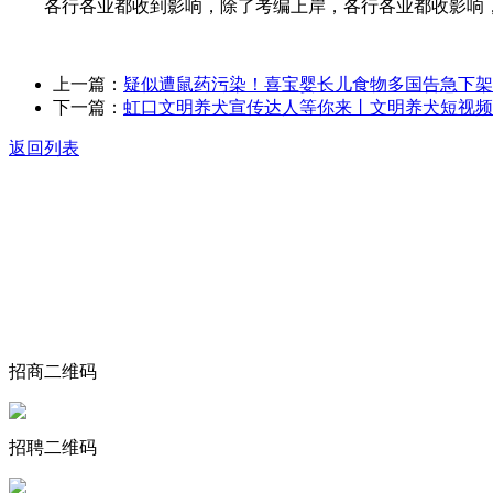
各行各业都收到影响，除了考编上岸，各行各业都收影响，摁
上一篇：
疑似遭鼠药污染！喜宝婴长儿食物多国告急下架
下一篇：
虹口文明养犬宣传达人等你来丨文明养犬短视频
返回列表
关于我们
食品安全动态
食品安全知识
联系我们
招商二维码
招聘二维码