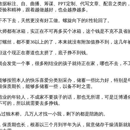
标注、自、曲播、筹谋、PPT定制、代写文章、配音之类的
经验和精神，跟着越做越好，也会越挣越多。
不下去，天然更没有好工做。螺旋向下的E性轮回了。
师都有冰箱，实正在不可再多买个冰箱，这个钱是不克不及省
丝，都不要36以上的了，本来就没有附加值挣不到，这几年
这个现正在赛道也太挤了，底子挣不到钱。
会发觉一个事，很多刚结业的孩子就待正在家，哪也不去，不工
够按照本人的快乐喜爱分类别采办，储蓄一些比力好，特别是年
般保质期长，能够多储蓄一些，以备不时之需。
业的年轻人，不成家不要孩子的话，那也无所谓，可是泛博通俗
不可的，所以就需要去多挣钱。
过独木桥。几万人才找一小我，剩下的都是陪跑的。
保质期也长，根基以三个月到半年为从，留意储存干燥清新就能