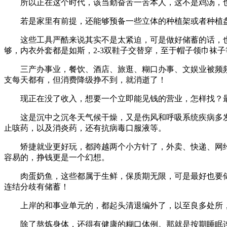
所以正在这个时代，该当勤奋苦一苦本人，这不是鸡汤，也
若是家里有前提，还能够预备一些立体的种植架或者种植盘
这些工具严酷来说其实不是太紧迫，可是做好储蓄的话，也会
够，内衣外套都是如斯，2-3双鞋子交替穿，至于帽子领巾袜
三产办事业，餐饮、酒店、旅逛、糊口办事、文娱业被频频
支每天都有，但消费降级挣不到，就消逝了！
现正在没了收入，想要一个立即能见钱的营业，怎样找？最
这是沉中之沉冬天气候干燥，又是伤风和呼吸系统疾病多发
止咳药，以及消炎药，还有抗病毒口服液等。
矫捷就业更好玩，都跨越两个小方针了，外卖、快递、网约
容易的，挣钱更是一个幻想。
肉蛋奶鱼，这些都属于生鲜，保质期无限，可是最好也要储
连结分歧有储蓄！
上岸的和事业单元的，都起头清退编外了，以至良多处所，
除了熬炼身体，还得有健康的糊口体例。那就是按期睡眠连