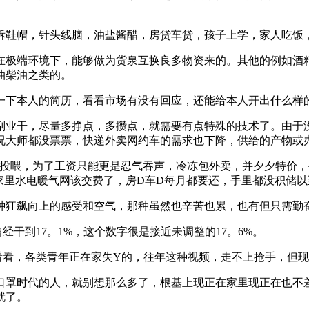
鞋帽，针头线脑，油盐酱醋，房贷车贷，孩子上学，家人吃饭
极端环境下，能够做为货泉互换良多物资来的。其他的例如酒精
油柴油之类的。
下本人的简历，看看市场有没有回应，还能给本人开出什么样
业干，尽量多挣点，多攒点，就需要有点特殊的技术了。由于没
况大师都没票票，快递外卖网约车的需求也下降，供给的产物或
投喂，为了工资只能更是忍气吞声，冷冻包外卖，并夕夕特价，
水电暖气网该交费了，房D车D每月都要还，手里都没积储以至负z
狂飙向上的感受和空气，那种虽然也辛苦也累，也有但只需勤奋
干到17。1%，这个数字很是接近未调整的17。6%。
看，各类青年正在家失Y的，往年这种视频，走不上抢手，但现
罩时代的人，就别想那么多了，根基上现正在家里现正在也不差
就了。