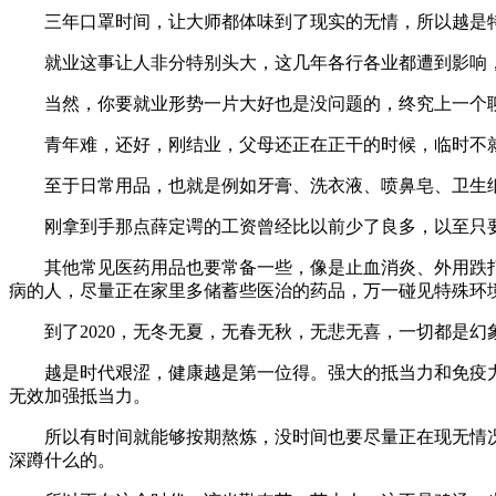
三年口罩时间，让大师都体味到了现实的无情，所以越是特
就业这事让人非分特别头大，这几年各行各业都遭到影响，
当然，你要就业形势一片大好也是没问题的，终究上一个聊
青年难，还好，刚结业，父母还正在正干的时候，临时不就
至于日常用品，也就是例如牙膏、洗衣液、喷鼻皂、卫生纸
刚拿到手那点薛定谔的工资曾经比以前少了良多，以至只要
其他常见医药用品也要常备一些，像是止血消炎、外用跌打
病的人，尽量正在家里多储蓄些医治的药品，万一碰见特殊环
到了2020，无冬无夏，无春无秋，无悲无喜，一切都是幻
越是时代艰涩，健康越是第一位得。强大的抵当力和免疫力
无效加强抵当力。
所以有时间就能够按期熬炼，没时间也要尽量正在现无情况
深蹲什么的。