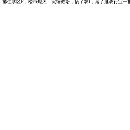
住学区F，楼市熄火，沉锤教培，搞了双J，扇了逛戏行业一把