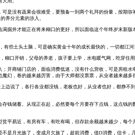
有大用。
可是没有蔬果会很难受，要预备一到两个礼拜的份量，按期弥补
歧的养分元素的涉入。
渴掘井才能正在将来糊口的更好，所以面临这个年终岁末新版本
草莽，有些土头土脑，可是确实黄金十年的成长最快的，一切都江
，糊口开销，父母的养老，孩子要上学，水电暖气网，吃穿住用
；开商铺门店的，面临消费低迷，没有什么营收，可是房租水电
也魔幻，卷的越来越厉害，由于大师都没票票，从业者越来越多
上边说了，各行各业都没钱，老板也好，从业者也好，都挣不到
存钱储蓄。从现正在起，必然要每个月要存下点钱，这点钱的数
贫平易近，有房有车，有吃有喝，但存款余额越来越少，每个月
是月光族了，变成月欠族了，超前消费，借D消费，信卡，几