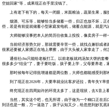
空姐回家”等，成果现正在手里没钱了。
上有老下有下的，每天一闭眼，米面粮油，蔬菜生果，服拆
烟酒、可乐等，能够恰当多储蓄一些，归正也放不坏，正在
些，若是有前提就储蓄小型家庭发电机，储蓄点能源，就是汽
大师能够没事把本人的简历往收集上投投，像卖房子一样一
当前经济形势欠好，那就需要辛苦一些，就找点兼职或者副
很累还要被人家摁正在地上摩擦，由于大头被人家拿走了，何
通俗社chu只能给老板打工。以前老板就鸡汤加大饼的套餐
很多多少“结业”了，妻子要吃饭，孩子要上学，父母要养老，家里
那时候每年记得批增速都是两位数，大师也都能感受到那种
到了现正在2026年，大要率就业比客岁还拉，青年失Y率曾经
终究现正在四周如许的环境太多了，这是现状，去X音上看
当然，其实这个吧，也无所谓，由于做为一个糊口正在后口
到活也是一般，万一逼急了，孩子认知又少，给忽悠到妙瓦底