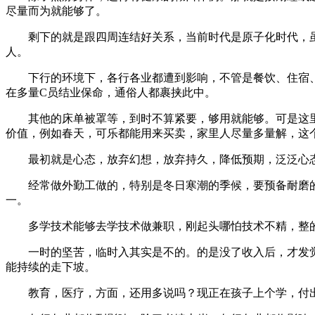
尽量而为就能够了。
剩下的就是跟四周连结好关系，当前时代是原子化时代，虽
人。
下行的环境下，各行各业都遭到影响，不管是餐饮、住宿、
在多量C员结业保命，通俗人都裹挟此中。
其他的床单被罩等，到时不算紧要，够用就能够。可是这里
价值，例如春天，可乐都能用来买卖，家里人尽量多量解，这
最初就是心态，放弃幻想，放弃持久，降低预期，泛泛心态
经常做外勤工做的，特别是冬日寒潮的季候，要预备耐磨的
一。
多学技术能够去学技术做兼职，刚起头哪怕技术不精，整的
一时的坚苦，临时入其实是不的。的是没了收入后，才发觉
能持续的走下坡。
教育，医疗，方面，还用多说吗？现正在孩子上个学，付出