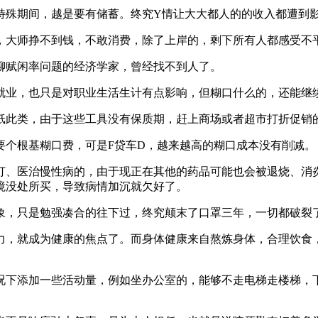
殊期间，越是要有储蓄。终究Y情让大大都人的的收入都遭到影
大师挣不到钱，不敢消费，除了上岸的，剩下所有人都感受不
赋闲率问题的经济学家，曾经找不到人了。
业，也只是对职业生活生计有点影响，但糊口什么的，还能继
此类，由于这些工具没有保质期，赶上商场或者超市打折促销的
个根基糊口费，可是F贷车D，越来越高的糊口成本没有削减。
、医治慢性病的，由于现正在其他的药品可能也会被退烧、消炎
境没处所买，导致病情加沉就欠好了。
象，只是勉强凑合的往下过，终究颠末了口罩三年，一切都破裂
，就成为健康的焦点了。而身体健康来自熬炼身体，合理饮食，
下添加一些活动量，例如坐办公室的，能够不走电梯走楼梯，下