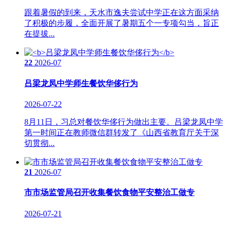
跟着暑假的到来，天水市逸夫尝试中学正在这方面采纳
了积极的步履，全面开展了暑期五个一专项勾当，旨正
在提拔...
22
2026-07
吕梁龙凤中学师生餐饮华侈行为
2026-07-22
8月11日，习总对餐饮华侈行为做出主要。吕梁龙凤中学
第一时间正在教师微信群转发了《山西省教育厅关于深
切贯彻...
21
2026-07
市市场监管局召开收集餐饮食物平安整治工做专
2026-07-21