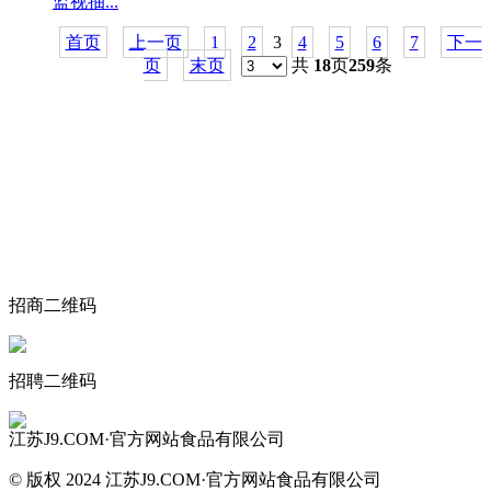
监视抽...
首页
上一页
1
2
3
4
5
6
7
下一
页
末页
共
18
页
259
条
关于我们
食品安全动态
食品安全知识
联系我们
招商二维码
招聘二维码
江苏J9.COM·官方网站食品有限公司
© 版权 2024 江苏J9.COM·官方网站食品有限公司