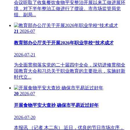
会议听取了收集餐饮食物平安整治开展以来工做进展环
境，对下半年整治工做进行了摆设。市市场监管局党
组、副局...
21
2026-07
教育部办公厅关于开展2026年职业学校“技术成才
2026-07-21
为全面贯彻落实党的二十届四中全会，深切进修贯彻全
国教育大会和习总关于职业教育的主要批示，实施好新
时代立...
20
2026-07
开展食物平安大查抄 确保市平易近过好年
2026-07-20
本报讯 （记者 木二东） 近日，优良的节日市场次序，