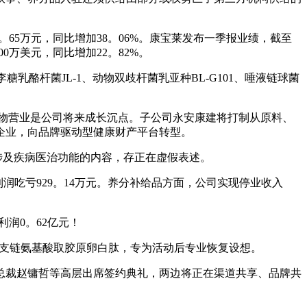
1。65万元，同比增加38。06%。康宝莱发布一季报业绩，截至
00万美元，同比增加22。82%。
糖乳酪杆菌JL-1、动物双歧杆菌乳亚种BL-G101、唾液链球菌
食物营业是公司将来成长沉点。子公司永安康建将打制从原料、
企业，向品牌驱动型健康财产平台转型。
含涉及疾病医治功能的内容，存正在虚假表述。
净利润吃亏929。14万元。养分补给品方面，公司实现停业收入
利润0。62亿元！
A支链氨基酸取胶原卵白肽，专为活动后专业恢复设想。
总裁赵镛哲等高层出席签约典礼，两边将正在渠道共享、品牌共