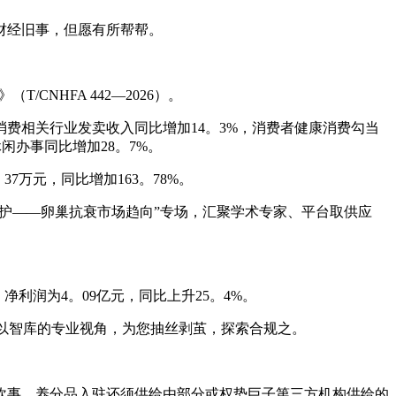
财经旧事，但愿有所帮帮。
NHFA 442—2026）。
费相关行业发卖收入同比增加14。3%，消费者健康消费勾当
闲办事同比增加28。7%。
37万元，同比增加163。78%。
养护——卵巢抗衰市场趋向”专场，汇聚学术专家、平台取供应
；净利润为4。09亿元，同比上升25。4%。
，以智库的专业视角，为您抽丝剥茧，探索合规之。
炊事、养分品入驻还须供给由部分或权势巨子第三方机构供给的