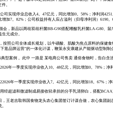
证文件。
。公司实现停业总收入4。47亿元，同比增加0。58%；净利润425
同比增加7。82%；公司权益持有人应占溢利（归母净利润）6190。
新品以两歧双歧杆菌BB-G90搭配嗜酸乳杆菌LA-G80、鼠李
益生元成分。
暗示，按照公司全体成长规划，以牛磺酸、肌酸为焦点原料的保健
+下逛品牌运营”的一体化计谋，鞭策永安康建从产能驱动型制制
典型案例 。此中 一路是 某电商公司售卖 通俗食物时，告白
026年一季度实现停业收入10。48亿元，同比增加0。78%；
2026年一季度实现停业收入7。42亿元，同比增加18。67%；净
用经超滤和微滤制成易接收轻承担的分手乳清卵白，搭配BCA
，王老吉取韩国食物龙头农心集团签订计谋合做，农心集团副
统。