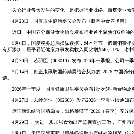
关心行业每天发生的变化，是把握行业脉络、熬炼专业素养
4月23日，国度卫生健康委员会发布《脑卒中食养指南》、
近日，中国养分保健食物协会发布行业首个聚焦rTG鱼油的集体尺
5月6日，国度税务总局操纵数据，对本年五一假期消费相关
有所添加，居平易近健康办事发卖收入同比增加40。1%，此中
4月30日，若羽臣（003010）发布2026年一季报。公司一季度
5月14日，庶正康讯取国药励展结合从办的“2026’中国养
链。
2026年一季度，国度健康卫生委员会布1批次5种新食物原
4月27日，以岭药业（002603）发布2026一季度业绩通知布
庶正康讯结合国药励展，出格筹谋了“2026（春季）养分保
4月29日， 为进一步加强食物出产监视查抄工做， 广州市市
5月1日，天猫国际更新《境外畅通取出产链核验规范（试运