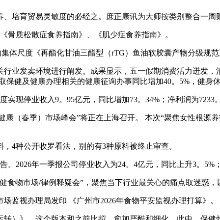
、培育贸易灵敏度的必经之。庶正康讯为大师按类别整合一周
《骨质松散症食养指南》、《肌少症食养指南》。
度《再酯化甘油三酯型（rTG）鱼油软胶囊产物分级规范》（T/C
行业发卖环境进行阐发。成果显示，五一假期消费活力迸发，消
取保健及健康办理相关的健康征询办事同比增加40。5%，健身休
实现停业收入9。95亿元，同比增加73。34%；净利润为7233。
分健康（春季）市场峰会”将正在上海召开。 本次“聚焦女性根源
料，4种公开收罗看法，别的有3种原料被终止审查。
告。2026年一季报公司停业收入为24。4亿元，同比上升3。5%
健食物市场/律例释疑会”，聚焦当下行业最关心的痛点取迷惑
场监视办理局发印 《广州市2026年食物平安监视办理打算》。
转）》。这个版本和之前比拟，愈加严酷和细化。此中，保健