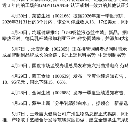
近 3 年内的工场的GMP/TGA/NSF 认证或划一效力的其他认
4月30日，莱茵生物（002166）披露2026年第一季度演讲
2026年3月31日的3个月内，该公司停业收入13。17亿美元，
4月30日，均瑶健康推出「G90畅益液态益生菌」新品。据领会，
嗜热亚种、德氏乳杆菌保加利亚亚种5种协同菌株，并添加4大
5月7日 ，永安药业（002365）正在接管调研者提问时
成品智制到品牌成长的全链，以“上逛原料劣势+中逛制制劣势
4月29日，国度市场监视办理总局发布第六批曲播电商 范畴
4月29日，西王食物（000639）发布一季度业绩通知布告，2
18。95亿元，同比下降15。66%。
4月28日，金河生物（002688）发布一季度业绩通知布告。2
4月26日，蒙牛上新「分手乳清卵白水」。据领会，新品选
5月7日，王老吉大健康公司广州生物岛总部正式揭牌。同日
推、产物取手艺结合研发等范畴深度协做，建立全链条生态系