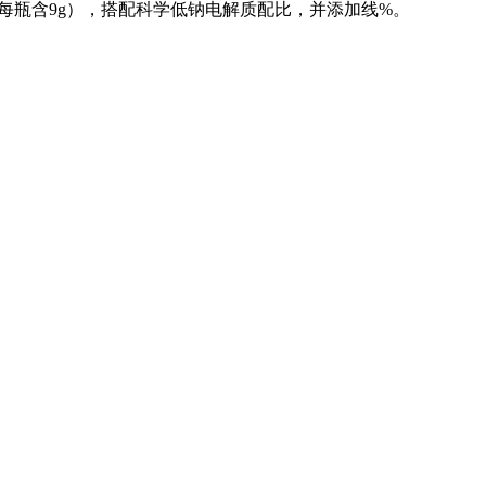
（每瓶含9g），搭配科学低钠电解质配比，并添加线%。