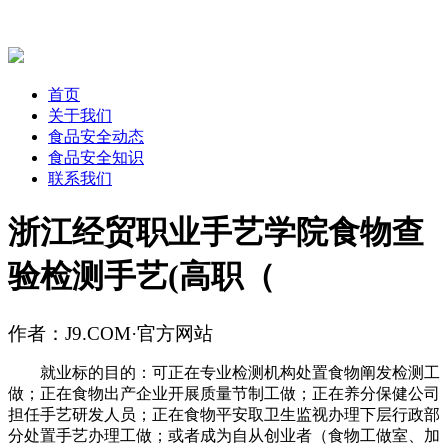
首页
关于我们
食品安全动态
食品安全知识
联系我们
浙江经贸职业手艺学院食物查
验检测手艺(高职（
作者：J9.COM·官方网站
就业标的目的：可正在专业检测机构处置食物阐发检测工
做；正在食物出产企业开展质量节制工做；正在养分保健公司
担任手艺研发人员；正在食物平安取卫生监视办理下层行政部
分处置手艺办理工做；或者成为自从创业者（食物工做室、加