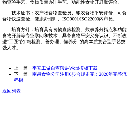
物查验手艺、食物质量办理手艺、功能性食物开辟取评价。
技术证书：农产物食物查验员、粮农食物平安评价、可食
食物快速查验、健康办理师、ISO9001/ISO22000内审员。
培育方针：培育具有食物查验检测、炊事养分指点和功能
食物开辟等专业学问和技术，具备食物平安义务认识、不断改
进“工匠”的“精检测、善办理、懂养分”的高本质复合型手艺技
强人才。
上一篇：
平安工做自查演讲Word模板下载
下一篇：
南昌食物公司注册6步合规走完：2026年完整流
程指
返回列表
关于我们
食品安全动态
食品安全知识