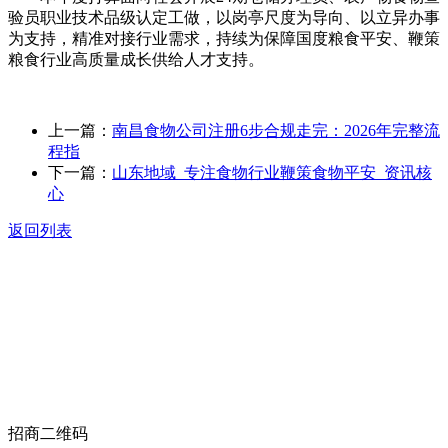
验员职业技术品级认定工做，以岗亭尺度为导向、以立异办事
为支持，精准对接行业需求，持续为保障国度粮食平安、鞭策
粮食行业高质量成长供给人才支持。
上一篇：
南昌食物公司注册6步合规走完：2026年完整流
程指
下一篇：
山东地域_专注食物行业鞭策食物平安_资讯核
心
返回列表
关于我们
食品安全动态
食品安全知识
联系我们
招商二维码