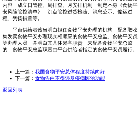
内容，成立日管控、周排查、月安排机制，制定本身《食物平
安风险管控清单》，沉点管控进货检验、消息公示、储运过
程、赞扬措置等。
平台供给者该当明白担任食物平安办理的机构，配备取收
集发卖食物平安办理现实相顺应的食物平安总监、食物平安员
等办理人员，并明白其具体岗亭职责；未配备食物平安总监
的，食物平安总监职责由平台供给者指定的食物平安员履行。
上一篇：
我国食物平安总体程度持续向好
下一篇：
食物告白不得涉及疾病医治功能
返回列表
关于我们
食品安全动态
食品安全知识