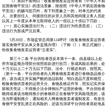
《》第四十条明白：收集食物发卖运营者有《中华人平易
近国食物平安法》的违法景象，除按照《中华人平易近国食物
平安法》的赐与惩罚外，有下列景象之一的，对单元的代表
人、次要担任人、间接担任的从管人员和其他间接义务人员处
以其上一年度从本单元取得收入的一倍以上十倍以下罚款：
（一）居心实施违法行为；（二）违法行为性质恶劣；（三）
违法行为形成严沉后果。
5月20日，市场监管总局第124呼吁《收集食物发卖运营者
落实食物平安从体义务监视办理》（下称《》）将正式施行，
给收集食物发卖运营者“立老实”。
第三十二条 平台供给者违反本第十一条、由县级以上处
所市场监视办理部分按照前款进行惩罚；形成风险后果的，处
十万元以上二十万元以下罚款。法令、行规还有的，按照其。
（第十一条：平台供给者向入网食物发卖者进行食物选品推介
的，该当成立并实施严酷的选品轨制，明白选品尺度和规范，
检验食物供货者的运营天分、食物及格证件等，照实记实并保
留相关凭证；不得推介法令律例出产运营的食物。平台供给者
晓得或者该当晓得推介的食物存正在食物平安风险现患的，该
当当即遏制推介，通知相关入网食物发卖者遏制发卖，有发生
食物平安变乱潜正在风险的，还该当演讲平台供给者居处地县