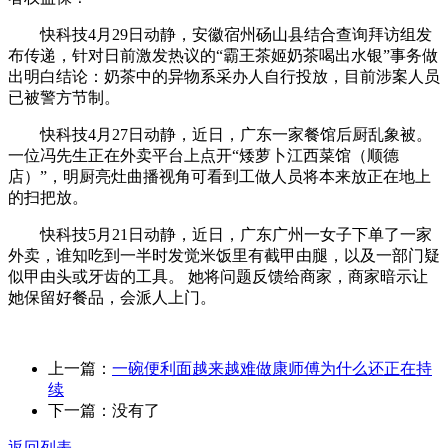
快科技4月29日动静，安徽宿州砀山县结合查询拜访组发
布传递，针对日前激发热议的“霸王茶姬奶茶喝出水银”事务做
出明白结论：奶茶中的异物系采办人自行投放，目前涉案人员
已被警方节制。
快科技4月27日动静，近日，广东一家餐馆后厨乱象被。
一位冯先生正在外卖平台上点开“矮萝卜江西菜馆（顺德
店）”，明厨亮灶曲播视角可看到工做人员将本来放正在地上
的扫把放。
快科技5月21日动静，近日，广东广州一女子下单了一家
外卖，谁知吃到一半时发觉米饭里有截甲由腿，以及一部门疑
似甲由头或牙齿的工具。 她将问题反馈给商家，商家暗示让
她保留好餐品，会派人上门。
上一篇：
一碗便利面越来越难做康师傅为什么还正在持
续
下一篇：没有了
返回列表