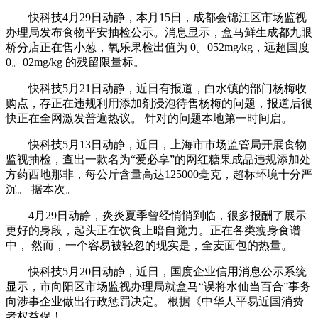
快科技4月29日动静，本月15日，成都会锦江区市场监视
办理局发布食物平安抽检公示。消息显示，盒马鲜生成都九眼
桥分店正在售小葱，氧乐果检出值为 0。052mg/kg，远超国度
0。02mg/kg 的残留限量标。
快科技5月21日动静，近日有报道，白水镇的部门杨梅收
购点，存正在违规利用添加剂浸泡待售杨梅的问题，报道后很
快正在全网激发普遍热议。 针对的问题本地第一时间启。
快科技5月13日动静，近日，上海市市场监管局开展食物
监视抽检，查出一款名为“爱必享”的网红糖果成品违规添加处
方药西地那非，每公斤含量高达125000毫克，超标环境十分严
沉。 据本次。
4月29日动静，炎炎夏季曾经悄悄到临，很多报酬了展示
更好的身段，起头正在饮食上暗自觉力。正在各类瘦身食谱
中， 然而，一个容易被轻忽的现实是，全麦面包的热量。
快科技5月20日动静，近日，国度企业信用消息公示系统
显示，市向阳区市场监视办理局就盒马“误将水仙当百合”事务
向涉事企业做出行政惩罚决定。 根据《中华人平易近国消费
者权益保！