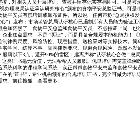
只需按，对相关人员开展培训、查核并留存记实存档即可。可是被
监视办理总局认证承认研究核心”颁布的食物平安总监证书。可是
平安员有偿培训或颁布证件。所以说，任何声称“总局授权发证”的
核心”）发布：市场监管总局认研核心已遏制所有人员能力验证工做
得愈加茫然了，食物平安总监和食物平安员，不必持证上岗，也
企业焦点需求：不是 “买证”，而是具备合规履本能机能力！
控制律例尺度、风险防控、现患措置、送检应对等实操技术。简单
学实学问、练硬本事，满脚律例要求、规避合规风险。既然不发
服膺以下3点，避开90%的雷区：远离声称“认研核心合做”“总
，这类证书毫无价值，无法帮帮人员履职。优良培训需笼盖律例政
给系统科学的课程学问系统，实正帮帮食物平安总监和食物平安
正在的“证书”，专业机构颁布的合规培训证书，完全可做为培训
需求。前往搜狐，查看更多。