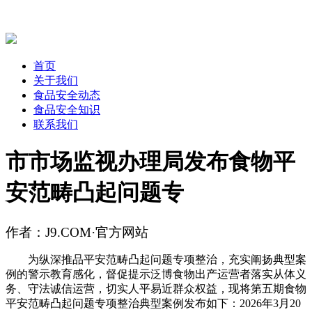
首页
关于我们
食品安全动态
食品安全知识
联系我们
市市场监视办理局发布食物平
安范畴凸起问题专
作者：J9.COM·官方网站
为纵深推品平安范畴凸起问题专项整治，充实阐扬典型案
例的警示教育感化，督促提示泛博食物出产运营者落实从体义
务、守法诚信运营，切实人平易近群众权益，现将第五期食物
平安范畴凸起问题专项整治典型案例发布如下：2026年3月20