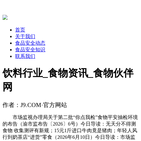
首页
关于我们
食品安全动态
食品安全知识
联系我们
饮料行业_食物资讯_食物伙伴
网
作者：J9.COM·官方网站
市场监视办理局关于第二批“你点我检”食物平安抽检环境
的布告（渝市监布告〔2026〕6号）今日导读：无天分不得测
食物 收集测评有新规；15元1斤进口牛肉竟是猪肉；年轻人风
行到奶茶店“进货”零食（2026年6月10日）今日导读：市场监