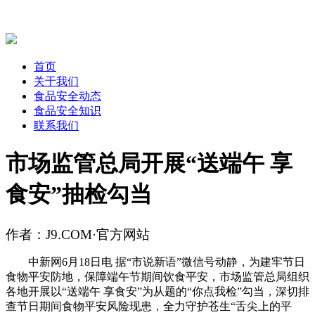
首页
关于我们
食品安全动态
食品安全知识
联系我们
市场监管总局开展“送端午 享
食安”抽检勾当
作者：J9.COM·官方网站
中新网6月18日电 据“市说新语”微信号动静，为建牢节日
食物平安防地，保障端午节期间饮食平安，市场监管总局组织
各地开展以“送端午 享食安”为从题的“你点我检”勾当，深切排
查节日期间食物平安风险现患，全力守护苍生“舌尖上的平