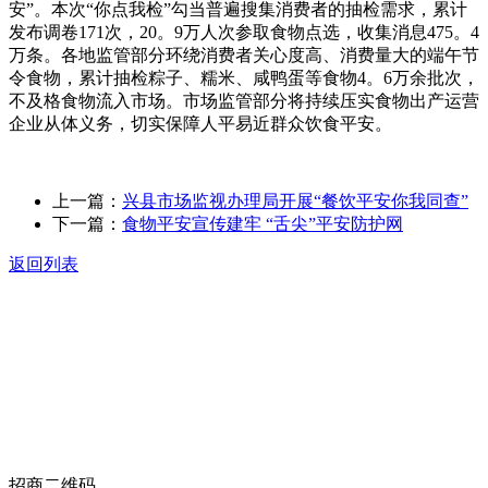
安”。本次“你点我检”勾当普遍搜集消费者的抽检需求，累计
发布调卷171次，20。9万人次参取食物点选，收集消息475。4
万条。各地监管部分环绕消费者关心度高、消费量大的端午节
令食物，累计抽检粽子、糯米、咸鸭蛋等食物4。6万余批次，
不及格食物流入市场。市场监管部分将持续压实食物出产运营
企业从体义务，切实保障人平易近群众饮食平安。
上一篇：
兴县市场监视办理局开展“餐饮平安你我同查”
下一篇：
食物平安宣传建牢 “舌尖”平安防护网
返回列表
关于我们
食品安全动态
食品安全知识
联系我们
招商二维码