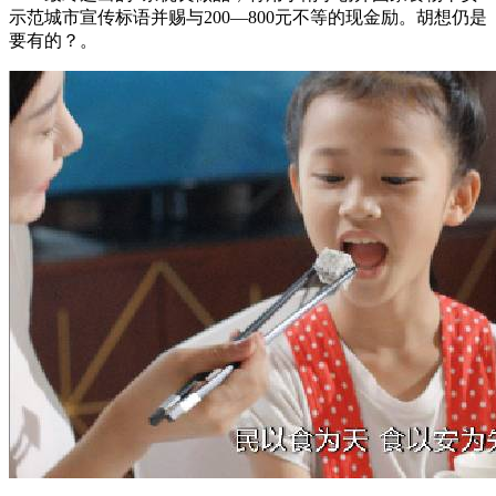
示范城市宣传标语并赐与200—800元不等的现金励。胡想仍是
要有的？。