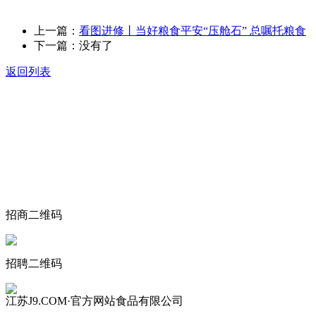
上一篇：
看图进修丨当好粮食平安“压舱石” 总嘱托粮食
下一篇：没有了
返回列表
关于我们
食品安全动态
食品安全知识
联系我们
招商二维码
招聘二维码
江苏J9.COM·官方网站食品有限公司