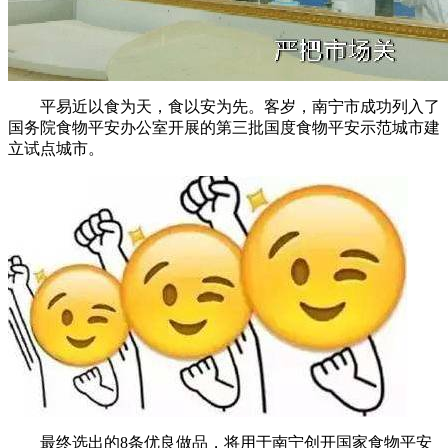
平易近以食为天，食以安为先。客岁，南宁市成功列入了
国务院食物平安办公室开展的第三批国度食物平安示范城市建
立试点城市。
最终选出的8条优良做品，将用于南宁创开国家食物平安