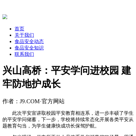
首页
关于我们
食品安全动态
食品安全知识
联系我们
兴山高桥：平安学问进校园 建
牢防地护成长
作者：J9.COM·官方网站
此次平安宣讲取校园平安教育相连系，进一步丰硕了学生
的平安学问储蓄，下一步，学校将持续常态化开展各类平安从
题教育勾当，为学生健康快成功长保驾护航。