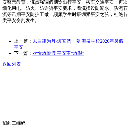
安警示教育，沉点强调假期途出行平安、搭车交通平安，再次
细化用电、防火、防诈骗平安要求，着沉摆设防溺水、防泥石
流等汛期平安防护工做，频频学生时辰绷紧平安之弦，杜绝各
类平安变乱发生。
上一篇：
以自律为舟·渡安然一夏 海泉学校2026年暑假
平安
下一篇：
欢愉放暑假 平安不“放假”
返回列表
关于我们
食品安全动态
食品安全知识
联系我们
招商二维码