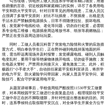
勾当现场，供电所工做人员连系学华诞常糊口场景，用通
俗易懂的言语、切近校园和家庭糊口的实例，详尽了各类用电
平安和防火平安常识。针对日常常见的用电现患，工做人员沉
点强调了多项平安原则：好比不玩插座，不抠插座，出格是洗
手沾水后严禁触摸电源插头，日常不得随便拉扯、损坏电线
线；发觉家中电线松动、老化等问题，切勿自行处置，必需联
系专业电工维修；电源插座周边堆放书本、纸张等易燃物品；
严禁正在变压器周边游玩玩耍。
同时，工做人员着沉科普了突发电力险情和火警的应急措
置方式，明白奉告学生们，正在野外碰到电线掉落地面的环
境，需当即远离现场并及时报警；发觉裸露电线、碰到人员触
电变乱时，要用干燥等绝缘物体挑开电线，切勿徒手施救；发
生电器火警时，严禁用水间接灭火，避免激发二次。此外，积
极践行“小手牵大手”，自动担任家庭平安权利宣讲员，将所学
的电力平安、防火避险学问带回家，向家人普及平安学问、避
险技巧，配合守护家庭用电平安。
从题宣讲竣事后，学校值周组严酷按照11530平安工做要
求，对本周校园平安工做进行全面复盘总结，梳理现阶段平安
工做中存正在的不脚取缝隙，并针对性提出整改标的目的。同
时，连系季候特点取假期平安沉点，对全体学生开展全方位平