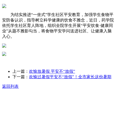
为结实推进“一坐式”学生社区平安教育，加强学生食物平
安防备认识，指导树立科学健康的饮食不雅念，近日，药学院
依托学生社区育人阵地，组织全院学生开展“平安饮食·健康同
业”从题不雅影勾当，将食物平安学问送进社区、让健康入脑
入心。
上一篇：
欢愉放暑假 平安不“放假”
下一篇：
欢愉过暑假平安不“放假”！全市家长这份暑期
返回列表
关于我们
食品安全动态