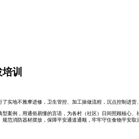
拔培训
了实地不雅摩进修，卫生管控、加工操做流程，沉点控制进货、
型案例，用通俗易懂的言语，为各村（社区）日间照顾核心、社
、规范消防器材摆放，保障平安通道通顺，牢牢守住食物平安取