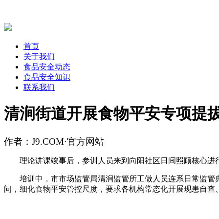
首页
关于我们
食品安全动态
食品安全知识
联系我们
清涧街道开展食物平安专项提
作者：J9.COM·官方网站
理论讲课竣事后，参训人员来到向阳社区日间照顾核心进行
培训中，市市场监管局清涧监管所工做人员连系日常监管典
问，细化食物平安管控尺度，要求各机构常态化开展现患自查