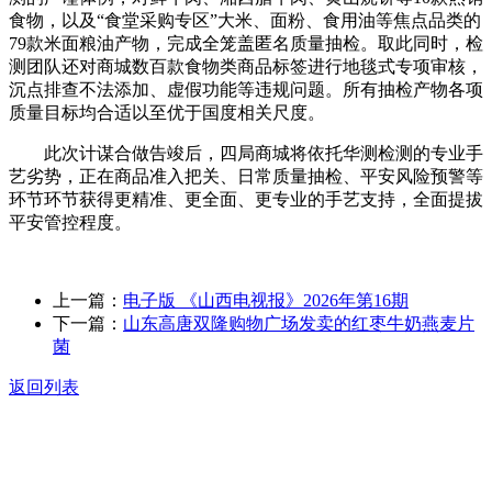
食物，以及“食堂采购专区”大米、面粉、食用油等焦点品类的
79款米面粮油产物，完成全笼盖匿名质量抽检。取此同时，检
测团队还对商城数百款食物类商品标签进行地毯式专项审核，
沉点排查不法添加、虚假功能等违规问题。所有抽检产物各项
质量目标均合适以至优于国度相关尺度。
此次计谋合做告竣后，四局商城将依托华测检测的专业手
艺劣势，正在商品准入把关、日常质量抽检、平安风险预警等
环节环节获得更精准、更全面、更专业的手艺支持，全面提拔
平安管控程度。
上一篇：
电子版 《山西电视报》2026年第16期
下一篇：
山东高唐双隆购物广场发卖的红枣牛奶燕麦片
菌
返回列表
关于我们
食品安全动态