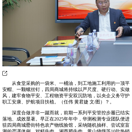
从食堂采购的一袋米、一桶油，到工地施工利用的一顶平
安帽、一颗螺丝钉，四局商城将持续以严尺度、硬行动、实做
风，建牢食物平安、工程物资平安双沉防地，以央企义务守护
职工安康、护航项目扶植。（任伟 黄君婕 文/图）？。
深度合做并非一蹴而就，前期一系列平安管控步履已结实
落地、成效显著。早正在2025年年中，华测检测专业团队便进
驻四局商城罍街特色农产物线验馆，采纳随机抽样、尝试室盲
测的严谨体例，对鲜牛肉、湘西腊牛肉、黄山烧饼等10款热销