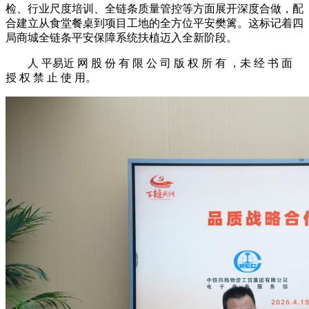
检、行业尺度培训、全链条质量管控等方面展开深度合做，配
合建立从食堂餐桌到项目工地的全方位平安樊篱。这标记着四
局商城全链条平安保障系统扶植迈入全新阶段。
人 平易近 网 股 份 有 限 公 司 版 权 所 有 ，未 经 书 面
授 权 禁 止 使 用。