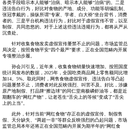
各类手段暗示本人能够“治病、暗示本人能够“治病”的。二是
违法告白行为，好比对食物的产地、成分、功能等胡编乱制、
张冠李戴的，操纵所谓“专家、学者、白大褂”坐台背书，消费
者的。三是平台机构违法行为，好比对于虚假宣传不管，以至
制假、共同忽悠的。对于上述这些违法违规行为，都将从严从
沉查处。
针对收集食物发卖虚假宣传屡禁不止的问题，市场监管总
局决定，按照食物平安“四个最严”要求，正在全国范畴内开展
专项整治步履。
孙会川引见，近年来，收集食物销量快速增加。按照国度
统计局发布的数据，2025年，全国吃类商品网上零售额同比增
加14。5%。取此同时，网售食物虚假宣传、违法告白等凸起
问题屡禁不止，消费者对此反映强烈、叫苦不及。好比，涉嫌
原产地制假、打品牌“擦边球”的同仁堂南极磷虾油等，都是近
期翻车的“网红产物”，让老苍生“舌尖上的等候”变成了“舌尖
上的上当”。
此外，针对当前“网红食物”存正在的虚假宣传、制假售
假、天分缺失、“两超一非”等群众反映强烈的凸起问题，市场
监管总局本年还将正在全国范畴内开展为期半年的“网红食