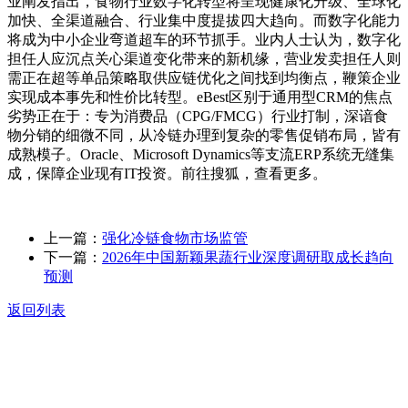
业阐发指出，食物行业数字化转型将呈现健康化升级、全球化
加快、全渠道融合、行业集中度提拔四大趋向。而数字化能力
将成为中小企业弯道超车的环节抓手。业内人士认为，数字化
担任人应沉点关心渠道变化带来的新机缘，营业发卖担任人则
需正在超等单品策略取供应链优化之间找到均衡点，鞭策企业
实现成本事先和性价比转型。eBest区别于通用型CRM的焦点
劣势正在于：专为消费品（CPG/FMCG）行业打制，深谙食
物分销的细微不同，从冷链办理到复杂的零售促销布局，皆有
成熟模子。Oracle、Microsoft Dynamics等支流ERP系统无缝集
成，保障企业现有IT投资。前往搜狐，查看更多。
上一篇：
强化冷链食物市场监管
下一篇：
2026年中国新颖果蔬行业深度调研取成长趋向
预测
返回列表
关于我们
食品安全动态