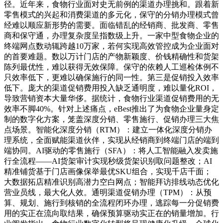
径。近年来，食物行业面对史无前例的渠道办理挑和。跟着新
零售模式的兴起和消费渠道的多元化，保守的分销办理模式曾
经难以顺应新形势的需要。面临错乱的经销商、批发商、零售
商和保守通，办理复杂度呈指数级上升。一家中型食物企业的
终端网点数动辄跨越10万家，若何实现高效管控成为企业面对
的首要难题。数以万计门店的产物新颖度、价钱精确性和货架
陈列最优性，难以获得无效保障。保守的依赖人工巡检体例不
只效率低下，更难以确保施行的同一性。第三是促销投入效率
低下。庞大的渠道促销费用投入缺乏通明度，难以量化ROI，
导致营销资本大量华侈。据统计，食物行业渠道促销费用的无
效率不脚40%。针对上述痛点，eBest推出了为食物企业量身定
制的数字化方案，笼盖深度分销、零售施行、促销办理三大焦
点场景。智能化深度分销（RTM）：建立一体化深度分销办
理系统，全面赋能渠道伙伴，实现从经销商到终端门店的端到
端协同。AI驱动的零售施行（SFA）：将人工智能融入发卖施
行全流程——AI货架审计实现秒级货架识别取问题整改；AI
精准铺货基于门店画像保举最优SKU组合，实现千店千面；
大数据拓店精准识别高潜力空白网点；智能拜访排线动态优化
营业员线，最大化人效。通明渠道促销办理（TPM）：从预
算、规划、施行到核销的全流程闭环办理，逃踪每一分促销费
用的实正在流向取结果，确保预算驱动实正在的销量增加。行