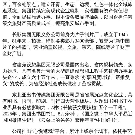
区，百余处景点，建立汗青、生态、边境、红色一体化全域旅
逛系统。集团持续完美现代企业轨制，实现国有资产保值增
值，全面提拔旅逛办事、根本设备取品牌抽象，以国企担任鞭
策文旅财产高质量成长，擦亮集安城市手刺。
长影集团无限义务公司前身为片子制片厂，成立于1945
年。81年来，拍摄、译制各类影片3400余部，被誉为“新中国
片子的摇篮”。营业涵盖影视、文旅、演艺、院线等片子财产
全财产链。
省建苑设想集团无限公司是国内出名、省内规模领先、实
力雄厚、具有名誉汗青的大型建建设想和工程手艺征询办事龙
头企业，成立六十五年来，一直秉承“办事国度计谋、帮推复
兴”的成长，为省经济社会成长做出了凸起贡献。
东北亚出书传媒集团无限公司是省省属沉点文化企业，具
有图书、报刊、印刷、刊行四大营业板块。从题出书图书正在
业界具有必然影响力，7种出书物获文明扶植“五个一工程”。
2025年，集团出书图书1。8万余种，《国之徽：中华人平易近
国国徽降生记》《云朵上的爸爸》获评年度“中国好书”。
公司推出“心悦逛戏”平台，累计上线余个城市。依托手艺