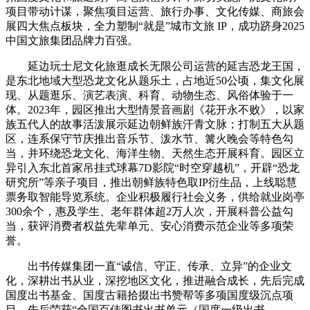
项目带动计谋，聚焦项目运营、旅行办事、文化传媒、商旅会
展四大焦点板块，全力塑制“就是”城市文旅 IP，成功跻身2025
中国文旅集团品牌力百强。
延边玩士尼文化旅逛成长无限公司运营的延吉恐龙王国，
是东北地域大型恐龙文化从题乐土，占地近50公顷，集文化展
现、从题逛乐、演艺表演、科育、动物生态、风俗体验于一
体。2023年，园区推出大型情景音画剧《花开永不败》，以家
族五代人的故事活泼展示延边朝鲜族汗青文脉；打制五大从题
区，连系保守节庆推出音乐节、泼水节、篝火晚会等特色勾
当，并环绕恐龙文化、海洋生物、天然生态开展科育。园区立
异引入东北首家吊挂式球幕7D影院“时空穿越机”，开辟“恐龙
研究所”等亲子项目，推出朝鲜族特色取IP衍生品，上线聪慧
票务取智能导览系统。企业积极履行社会义务，供给就业岗亭
300余个，惠及学生、老年群体超2万人次，开展科普公益勾
当，获评消费者权益先辈单元、安心消费示范企业等多项荣
誉。
出书传媒集团一直“诚信、守正、传承、立异”的企业文
化，深耕出书从业，深挖地区文化，推进融合成长，先后完成
国度出书基金、国度古籍拾掇出书赞帮等多项国度级沉点项
目，先后荣获“全国百佳图书出书单元（国度一级出书