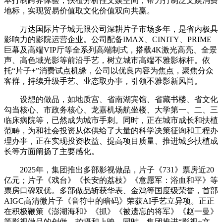
本打制跨界体验，扶植分析性文娱空间，帮力打制泛文娱消费
地标，实现贸易价值取文化价值双向共赢。
万达国际片子城无限公司深耕片子市场多年，是省内极具
影响力的影院运营企业。公司配备IMAX、CINITY、PRIME
巨幕及高端VIP厅等全系列高端制式，搭载4K激光高亮、全景
声、高色域光影等前沿手艺，树立城市高端不雅影标杆。依
托“片子+”消费试点机缘，公司以优良内容为焦点，聚焦分众
客群，持续升级手艺、业态取办事，引领不雅影新风尚。
设想的做品，如地质宫、省南湖宾馆、省藏书楼、省文化
勾当核心、市政务核心、龙嘉机场航坐楼、大学第一、二、三
临床病院等，已然成为城市手刺。同时，正在城市成长和扶植
范畴，为和社会投资从体供给了大量的科学决策征询和工程办
理办事，正在实现投资收益、提高项目质量、推进城乡扶植成
长等方面阐扬了主要感化。
2025年，集团推出多部影视做品，片子《731》票房近20
亿元；片子《戏台》《长安的荔枝》《意愿军：浴血和平》等
票房口碑双优。多部做品斩获华表、金鸡等国度级荣誉，首部
AIGC高清微片子《音符中的暗码》荣获AI手艺立异项。正正
在积极鞭策《澎湖海和》《抓》《被遗忘的将军》《赵一曼》
等影视做品的创做、拍摄和上映。同时，集团推进“影视+文