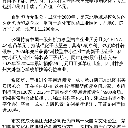
有日本小森、博斯特、北大朴直等国表里先辈印刷设备，专注
包拆印刷四十载，年产值上亿元。
百利包拆无限公司成立于2009年，是东北地域规模领先的
医药包拆印刷企业，坐落于通化市医药工业园区，占地6。67
万平方米，现有职工200余人。
公司持有中国一级分析办事型告白企业天分且为CHINA
4A会员单元，持续强化手艺壁垒，具有9项专利、32项软件著
做权，2024年先后获得“科技型中小企业”“高新手艺企业”“科
技‘小巨人’企业”等权势巨子认证。同时积极履行社会义务，
2023年至2024年累计捐赠230万元用于孤单症儿童、四川甘孜
州文殊慧心学校帮扶等公益事业。
集团努力于推进全平易近阅读，成功承办两届东北图书买
卖博览会，正在省内扶植“这有书”等新型阅读空间37家、乡镇
刊行网点120家，2025年开展各类全平易近阅读勾当900余场。
积极摸索融合成长径，加强出书数字化扶植，建成出书资本数
字化办理平台；成立“吉版风景”文创品牌矩阵，开辟文创产物
近500种。
市文旅成长集团无限公司做为市属一级国有文化企业，紧
扣国度文化和旅逛财产高地扶植方针，深切实施严沉文化财产