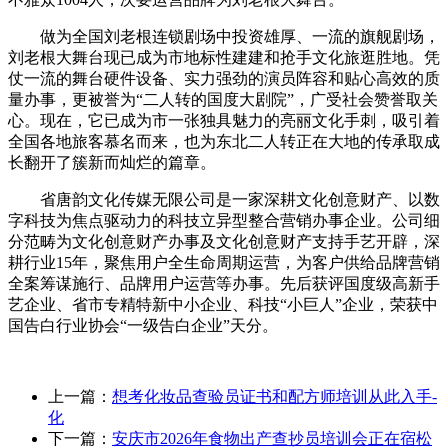
做为全国刘老根连锁剧场中投资雄厚、一流的旗舰剧场，
刘老根大舞台现已成为市地标性建建和抢手文化旅逛胜地。凭
仗一流的舞台硬件设备、实力强劲的演员阵容和贴心高效的质
量办事，更被誉为“二人转的国度大剧院”，广受社会赞誉取关
心。现在，它已成为市一张独具魅力的亮丽文化手刺，吸引着
全国各地旅客慕名而来，也为东北二人转正在大地的传承取成
长翻开了簇新而灿烂的篇章。
省唐韵文化传媒无限公司是一家深耕文化创意财产、以数
字科技为焦点驱动力的科技立异型整合营销办事企业。公司细
分范畴为文化创意财产办事及文化创意财产支持手艺开辟，深
耕行业15年，聚焦用户全生命周期运营，为客户供给品牌营销
全案筹谋施行、品牌用户运营等办事。先后获评国度级高新手
艺企业、省市专精特新中小企业、科技“小巨人”企业，荣获中
国告白行业协会“一级告白企业”天分。
上一篇：
想考化妆品查验员证书和配方师培训从此入手-
化
下一篇：
安庆市2026年食物出产查抄员培训会正在宿松