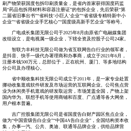
刷产物荣获国度包拆印刷质量金，是省内首家获得国度药监
局“药品包拆用材料和容器注册证”的包拆企业，先后荣获“第
二届省旧事出书”“省科技‘小巨人’企业”“省省级专精特新中小
企业”“省省级企业手艺核心”“国度级高新手艺企业”等称号。
广电成长集团无限公司于2025年8月由原省广电融媒集团
改组设立，是电视属一级企业，下辖全资及控股子公司24家。
智联力丰科技无限公司做为省互联网告白行业的领军者，
是抖音、快手一级代办署理商和办事商，成立于2021年6月，
注册本钱500万元，总部位于，正在杭州、厦门、等多地结构
分公司及办理核心。
省中顺收集科技无限公司成立于2011年，是一家专业处置
挪动收集逛戏软件研发及市场运营的互联网企业。公司焦点营
业为休闲类手机逛戏的研发取运营，市场笼盖全国，产物上架
国内华为、联想手机等使用商铺和百度、广点通等各大网坐，
用户根本普遍。
吉广控股集团无限公司是省国度告白财产园区焦点企业，
做为“中国壹级告白企业”“中国4A告白企业”，全国结构资本收
集，办事一汽、公共、奥迪、联通等品牌企业，供给品牌营