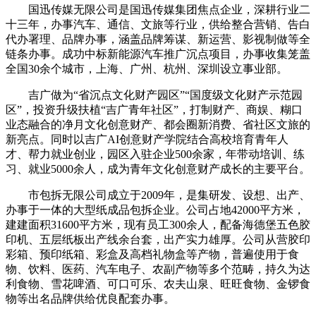
国迅传媒无限公司是国迅传媒集团焦点企业，深耕行业二
十三年，办事汽车、通信、文旅等行业，供给整合营销、告白
代办署理、品牌办事，涵盖品牌筹谋、新运营、影视制做等全
链条办事。成功中标新能源汽车推广沉点项目，办事收集笼盖
全国30余个城市，上海、广州、杭州、深圳设立事业部。
吉广做为“省沉点文化财产园区”“国度级文化财产示范园
区”，投资升级扶植“吉广青年社区”，打制财产、商娱、糊口
业态融合的净月文化创意财产、都会圈新消费、省社区文旅的
新亮点。同时以吉广AI创意财产学院结合高校培育青年人
才、帮力就业创业，园区入驻企业500余家，年带动培训、练
习、就业5000余人，成为青年文化创意财产成长的主要平台。
市包拆无限公司成立于2009年，是集研发、设想、出产、
办事于一体的大型纸成品包拆企业。公司占地42000平方米，
建建面积31600平方米，现有员工300余人，配备海德堡五色胶
印机、五层纸板出产线余台套，出产实力雄厚。公司从营胶印
彩箱、预印纸箱、彩盒及高档礼物盒等产物，普遍使用于食
物、饮料、医药、汽车电子、农副产物等多个范畴，持久为达
利食物、雪花啤酒、可口可乐、农夫山泉、旺旺食物、金锣食
物等出名品牌供给优良配套办事。