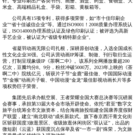
针。专业印刷出产各类书刊、画册、酒盒、药盒、食物盒、大
米盒、高端精品礼盒、手袋、彩箱、黄板箱等。
公司具有15项专利，获得多项荣誉，如“市十佳印刷企
业”“省十佳诚信企业”等。通过ISO9001！2008质量办理系统认
证，ISO14000办理系统认证及绿色印刷认证；被评选为高新
手艺企业，被认证为“省级专精特新企业”。
省凝羽动画无限公司扎根，深耕原创动漫，入选全国成长
性文化企业30强。公司从营动画IP筹谋、制做、刊行取衍生运
营，打制呈现象级IP《茶啊二中》。该系列全网播放量超200
亿次，豆瓣均分8。9分，粉丝冲破5000万。2023年上映的《茶
啊二中》院线亿元，斩获片子节“金鹿”最佳做、中国国际动漫
节“金猴”动画片子银、中国动漫“金龙”最佳影视动画长片等多
项权势巨子荣誉。
集团先后承办航空展、王者荣耀全国大赛总决赛等沉磅展
会赛事，承担第33届大冬会市场开辟使命。依托“君至”数字文
旅平台统筹全市文旅资本，结合海南旅投组建全国康养度假财
产联盟，建立“南北联动”成长新款式。旗下春京西汗青文化街
区斩获国度3旅逛景区、省级旅逛休闲街区“双认证”，出品的
微短剧《云蓝》获国度沉点保举及省“一市一剧”殊荣，为文旅