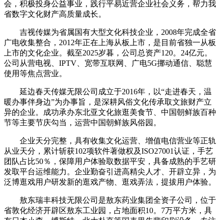
会，积极投身公益事业，践行平易近营企业社会义务，帮力我
省数字文化财产高质量成长。
吉视传媒为省属国有大型文化科技企业，2008年完成全省
广电收集整合，2012年正在上海从板上市，是目前省独一从板
上市的文化企业。截至2025岁暮，公司总资产120。24亿元。
公司从营电视、IPTV、宽带互联网、广电5G挪动通信、聪慧
使用等焦点营业。
延边春天传媒无限公司成立于2016年，以“走进春天，温
暖办事伴身边”为办事旨，是深耕风俗文化传承取文旅财产立
异的企业。成功承办东北亚文化旅逛美食节、中国朝鲜族百种
节等主要节庆勾当，运营中国朝鲜族风俗园。
企业天分完整，具有收集文化运营、增值电信营业等正轨
从业天分，累计斩获102项软件著做权及ISO27001认证，手艺
团队占比50％，保障用户体验取数据平安，具备成熟的手艺研
发取平台运维能力。企业勤奋引进高精尖人才、开辟立异，为
泛博逛戏用户研发新的逛戏产物、逛戏弄法，提拔用户体验。
敖东瑞丰科技无限公司是敖东药业集团全资子公司，位于
省敦化经济开辟区敖东工业园，占地面积10。7万平方米，具