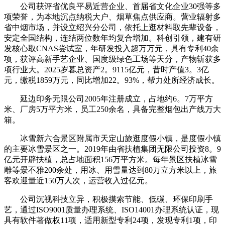
公司获评省优良平易近营企业、首届省文化企业30强等多
项荣誉，为本地沉点纳税大户、烟草焦点供应商。营业辐射多
省中烟市场，并设立绍兴分公司，依托上逛材料取先辈设备，
安定全国结构，连结两位数年均复合增加。科创引领，建有研
发核心取CNAS尝试室，年研发投入超万万元，具有专利40余
项，获评高新手艺企业、国度级绿色工场等天分，产物斩获多
项行业大。2025岁暮总资产2。9115亿元，昔时产值3。3亿
元，缴税1859万元，同比增加22。93%，帮力处所经济成长。
延边印务无限公司2005年注册成立，占地约6。7万平方
米、厂房5万平方米，员工250余名，具备完整烟包出产线万大
箱。
冰雪新六合景区附属市天定山旅逛度假小镇，是度假小镇
的主要冰雪景区之一。2019年由省扶植集团无限公司投资8。9
亿元开辟扶植，总占地面积156万平方米。每年景区扶植冰雪
雕等景不雅200余处，用冰、用雪量达到80万立方米以上，旅
客欢迎量近150万人次，运营收入过亿元。
公司沉视科技立异，积极摸索节能、低碳、环保印刷手
艺，通过ISO9001质量办理系统、ISO14001办理系统认证，现
具有软件著做权11项，适用新型专利24项，发现专利1项，印