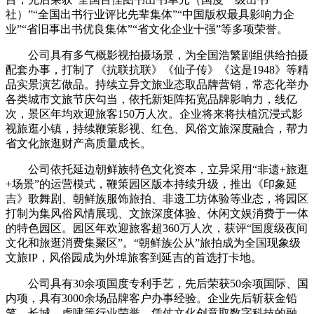
社）”“全国出书行业评比先辈集体”“中国版权最具影响力企
业”“省旧事出书优良集体”“省文化企业十强”等多项荣誉。
公司具有多气概影视拍摄场景，为全国浩繁剧组供给拍摄
配套办事，打制了《抗联抗联》《仙子传》《这是1948》等精
品实景演艺做品。持续立异文旅业态取品牌营销，常态化举办
各类城市文旅节庆勾当，依托新矩阵拓宽品牌影响力，线亿
次，景区年均欢迎旅客150万人次。企业将来将扶植沉浸式影
视旅逛小镇，持续鞭策影视、红色、风俗文旅深度融合，帮力
省文化旅逛财产高质量成长。
公司依托延边朝鲜族特色文化资本，立异采用“非遗+旅逛
+场景”的运营模式，鞭策园区版本持续升级，推出《印象延
吉》歌舞剧、朝鲜族服饰旅拍、非遗工坊体验等业态，将园区
打制为集风俗风情展现、文旅深度体验、休闲文娱消费于一体
的特色园区。园区年欢迎旅客超360万人次，获评“国度级夜间
文化和旅逛消费集聚区”。“朝鲜族公从”旅拍成为全国现象级
文旅IP，风俗园成为外埠旅客到延吉的首选打卡地。
公司具有30余项国度专利手艺，先后荣获50余项国际、国
内项，具有3000余场品牌客户办事经验。企业先后斩获金铅
笔、长城、虎啸等行业荣誉，凭仗文化创意取数字科技的融