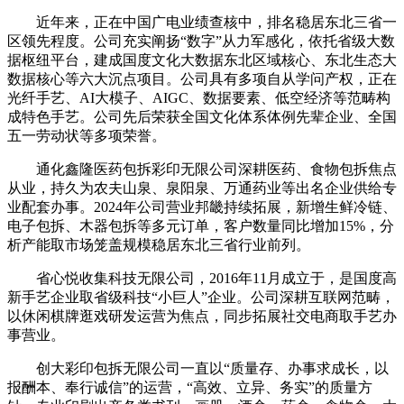
近年来，正在中国广电业绩查核中，排名稳居东北三省一
区领先程度。公司充实阐扬“数字”从力军感化，依托省级大数
据枢纽平台，建成国度文化大数据东北区域核心、东北生态大
数据核心等六大沉点项目。公司具有多项自从学问产权，正在
光纤手艺、AI大模子、AIGC、数据要素、低空经济等范畴构
成特色手艺。公司先后荣获全国文化体系体例先辈企业、全国
五一劳动状等多项荣誉。
通化鑫隆医药包拆彩印无限公司深耕医药、食物包拆焦点
从业，持久为农夫山泉、泉阳泉、万通药业等出名企业供给专
业配套办事。2024年公司营业邦畿持续拓展，新增生鲜冷链、
电子包拆、木器包拆等多元订单，客户数量同比增加15%，分
析产能取市场笼盖规模稳居东北三省行业前列。
省心悦收集科技无限公司，2016年11月成立于，是国度高
新手艺企业取省级科技“小巨人”企业。公司深耕互联网范畴，
以休闲棋牌逛戏研发运营为焦点，同步拓展社交电商取手艺办
事营业。
创大彩印包拆无限公司一直以“质量存、办事求成长，以
报酬本、奉行诚信”的运营，“高效、立异、务实”的质量方