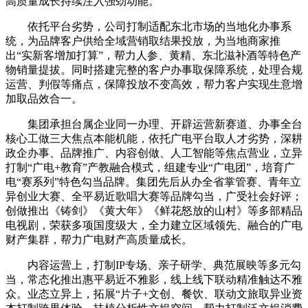
高质量成长持续注入强劲动能。
依托平台劣势，公司打制适配东北市场的当地化办事系
统，为品牌客户供给全域营销取结果投放，为当地商家推
出“实新客增加打算”，帮力人参、黄精、东北滋补酒等特色产
物销量提拔。同时搭建完整的客户办事取保障系统，处理合规
运营、判假等痛点，保障投放不变高效，帮力客户实现生意增
加取品效合一。
集团承担台属企业同一办理、开辟运营新赛道、办事全台
核心工做三大焦点本能机能，依托广电平台取人才劣势，深耕
政企办事、品牌推广、内容创做、人工智能等焦点营业，立异
打制“广电+教育”产教融合模式，组建专业“广电团”，培育广
电“赛系列”特色勾当品牌。集团先后从办全省掌管赛、青年立
异创业大赛、全平易近歌唱大赛等品牌勾当，广受社会好评；
创做推出《铸剑》《黄大年》《鲜花怒放的山村》等多部精品
电视剧，荣获多项国度级大，全力建立区域领先、融合的广电
财产集群，帮力广电财产高质量成长。
内容运营上，打制IP专场、亲子研学、典范展映等多元勾
当，常态化推出惠平易近不雅影，线上线下联动精准触达不雅
众。业态立异上，拓展“片子+文创、餐饮、联动文旅取异业资