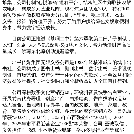
堆集，公司打制“心悦够省”返利平台，结构社区生鲜取扶农帮
农电商，构成多元营业矩阵。现有焦点团队近30人，持有100
余项软件著做权取多项天分认证，“简单、朝上进步、杰出、
义务、报答”的价值不雅，努力于为用户供给绿色文娱取便利
办事，帮力数字经济成长。
目前公司正推进《茶啊二中》第六季取第二部片子创做，
以“IP+文旅+人才”模式深度挖掘地区文化，帮力动漫财产高质
量成长，续写东北原创动漫新篇章。
出书传媒集团无限义务公司是1988年经核准成立的城市出
书社。公司构成了图书出书、期刊出书、数字出书、美术设想
制做、市场营销、资产运营一体化的运营款式，社会效益和经
济效益逐年提拔，社会影响力和分析收益进入全国百佳行列。
公司深耕数字文化营销范畴，环绕抖音及快手告白营业，
开展前言代办署理、创意出产、曲播电商、告白投放代运营、
达人撮合、当地糊口等办事，面向政文旅、地产、家居、教
育、零售等全行业供给全链、多元化的整合营销方案。曾先后
荣获“2023年、2024年、2025年市百强企业”“2023年、2024
年、2025年市平易近营企业100强”等荣誉，公司“至诚取信，
义务担任”，深耕本本地货业赋能，举办多场行业营销赋能