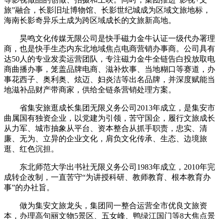
旅”融合，长影旧址博物馆、长影世纪城成为区域文旅地标，
海南长影奇异乐土成为跨区域成长的文旅新高地。
昊鸣文化传媒无限公司是快手磁力金牛认证一级代办署理
商，也是快手生态内东北地域焦点电商营销办事商。公司具有
达50人的专业发卖运营团队，专注磁力金牛全链告白投放取电
商曲播办事，笼盖品牌电商、滋补炊事、当地糊口等赛道，办
事花西子、奥利奥、炫迈、妇炎洁等出名品牌，并深度赋能当
地滋补品财产带商家，供给全链条营销处理方案。
省集安旅逛成长集团无限义务公司2013年成立，是集安市
曲属国有独资企业，以党建为引领，苦守国企，履行文旅成长
从力军、城市抽象从平台、资本整合从抓手职责，忠实、清
廉、无为、立异的企业文化，肩负文化传承、生态、边境旅
逛、红色沉担。
东北师范大学出书社无限义务公司1983年成立，2010年完
成转企改制，一直苦守“为讲授科研、教师教育、根本教育办
事”的办社旨。
做为集安文旅龙头，集团同一整合运营全市优良文旅资
本，办理高句丽文物5景区、五女峰、鸭绿江国门等8大焦点景