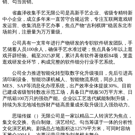
销、勾当营销。
省鑫泽收集手艺无限公司是高新手艺企业、省级专精特新
中小企业，成立多年来一直苦守合规运营，专注互联网逛戏研
发运营、收集消息手艺办事，焦点产物“吉利棋牌”稳居东北市
场前列，注册量为万万量级。
公司具有一支常年进行产物研发的专职软件研发团队，手
艺储蓄人员100余人，确保手艺水准过硬；焦点具备5年以上逛
戏开辟经验。截至2025岁尾，累计具有软件著做权84项，笼盖
逛戏研发全环节，构成完整的软件细分行业手艺系统。
公司全力推进智能化转型取数字化升级项目，先后引进高
清印刷设备、智能功课机械人、智能物流系统，同步上线
MES、SAP等消息化办理系统，出产效率全体提拔30%。目前
已建成省级智转数改示范工场，具备日产纸板50万平方米、日
产纸箱100万只的强劲产能。企业以工艺迭代赋能制制升级，
持续为东北地域包拆财产链高质量成长取升级注入强劲动力。
思瑞传媒（）无限公司是一家以精品二人转演艺为焦点，
集文化交换、告白制做、演艺经纪、勾当筹谋于一体的分析性
文化演艺机构。剧场总占地面积达12579平方米，可同时容纳
不雅众1004人，次要运营品牌为刘老根大舞台。