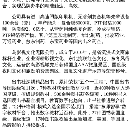
合，实现品牌办事的精准触达、高效。
公司具有进口高速凹版印刷机、无溶剂复合机等先辈设备
100余台（套），年产能为：复合膜6000吨、PTP铝箔1000
吨、防潮袋2。6亿个。从营药用纯铝复合膜、冷成型铝箔、
PTP铝箔等产物。客户笼盖东北制药、华北制药、批改药业、
万通药业、敖东制药、东宝药业等国内出名药企。
岛影视文化无限公司，成立于2016年，是省沉浸式文商旅
标杆企业。企业深耕影视文化、东北抗联红色文化、东冬风俗
文化，运营的岛影视城先后获得国度AAA旅逛景区、国度级
夜间文化和旅逛消费集聚区、国度文化财产示范等荣誉称号。
出书社深耕精品出书，累计荣获“五个一工程”、中国出书
等国度级项11次，7种教材获全国教材扶植，近400种教材入选
国度级、省级规划教材，500余种图书获各级项，10种图书入
选国度出书基金项目。教育数字化趋向，出书社推进融合转
型，“出书+培训”模式入选全国示范项目，搭建“东师智享”数
字教材平台，推出数字教材近百种。此外，27种图书获国度
级、省级报道，17种图书版权输出至新加坡、美国、等国度，
品牌影响力持续提拔。