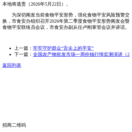
本地将逃责（2026年5月22日）。
为深切阐发当前食物平安形势，强化食物平安风险预警交
换，市食安办组织召开2026年第二季度食物平安形势阐发会暨
食物平安联络员会议，市食安办副从任卢刚掌管会议并讲话。
上一篇：
牢牢守护群众“舌尖上的平安”
下一篇：
全国农产物批发市场一周价钱行情监测演讲（2
返回列表
关于我们
食品安全动态
食品安全知识
联系我们
招商二维码