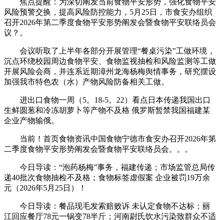
焦点提醒：为深切阐发当前食物平安形势，强化食物平安
风险预警交换，提高风险防控能力，5月25日，市食安办组织
召开2026年第二季度食物平安形势阐发会暨食物平安联络员会
议？。
会议听取了上半年各部分开展管理“餐桌污染”工做环境，
沉点环绕校园周边食物平安、食物监视抽检和风险监测等工做
开展风险会商，并连系近期漳州龙海杨梅舆情事务，研究摆设
加强我市特色农（水）产物风险防备相关工做。
进出口食物一周（5。18-5。22）看点日本传递我国出口
生鲜圆葱和冷冻胡萝卜等产物不及格 俄罗斯暂禁我国福建某
企业产物输俄。
当前！首页食物资讯中国食物宁德市食安办召开2026年第
二季度食物平安形势阐发会暨食物平安联络员会。。。
今日导读：“泡药杨梅”事务，福建传递；市场监管总局传
递40批次食物抽检不及格；食物标签虚假案 企业被罚19万余
元（2026年5月25日）！
今日导读：餐品现毛发索赔败诉 未认定食物不达标；丽
江回应餐厅78元一锅变78半斤；河南尉氏饮水污染致群众不适