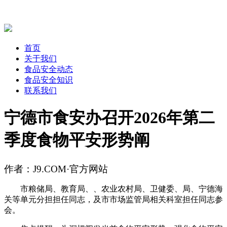
首页
关于我们
食品安全动态
食品安全知识
联系我们
宁德市食安办召开2026年第二
季度食物平安形势阐
作者：J9.COM·官方网站
市粮储局、教育局、、农业农村局、卫健委、局、宁德海
关等单元分担担任同志，及市市场监管局相关科室担任同志参
会。