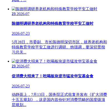
23
2026-07
陈德明调研养老机构和特殊教育学校平安工做时
2026-07-23
5月28日，市委副、市长陈德明深切市区，就养老机构和
特殊教育学校平安工做进行调研。他强调，要深切贯彻
习总关...
23
2026-07
促消费大招来了！吃喝板块逆市猛攻华宝基金食
2026-07-23
动静面上，7月13日，国务院正式批复并发布《扩大消费
十五五规划》，这是国内首份针对消费范畴的国度级顶
层规划...