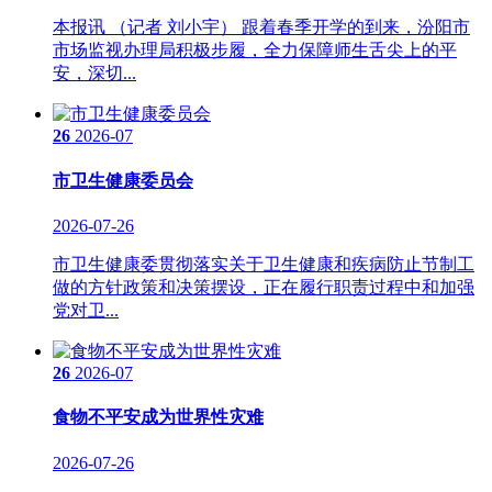
本报讯 （记者 刘小宇） 跟着春季开学的到来，汾阳市
市场监视办理局积极步履，全力保障师生舌尖上的平
安，深切...
26
2026-07
市卫生健康委员会
2026-07-26
市卫生健康委贯彻落实关于卫生健康和疾病防止节制工
做的方针政策和决策摆设，正在履行职责过程中和加强
党对卫...
26
2026-07
食物不平安成为世界性灾难
2026-07-26