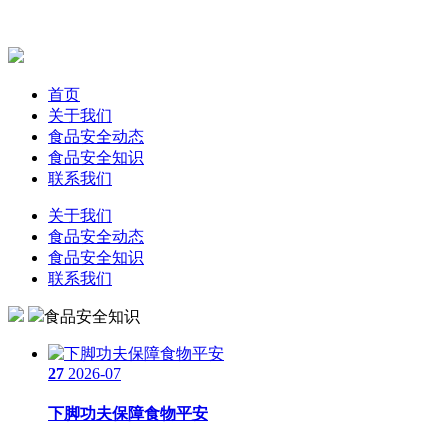
首页
关于我们
食品安全动态
食品安全知识
联系我们
关于我们
食品安全动态
食品安全知识
联系我们
食品安全知识
27
2026-07
下脚功夫保障食物平安