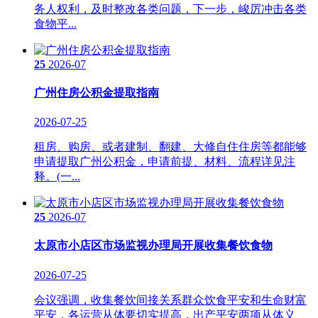
务人权利，及时整改各类问题，下一步，峻厉冲击各类
食物平...
25
2026-07
广州住房公积金提取指南
2026-07-25
租房、购房、或者建制、翻建、大修自住住房等都能够
申请提取广州公积金，申请前提、材料、流程详见注
释。(一...
25
2026-07
太原市小店区市场监视办理局开展收集餐饮食物
2026-07-25
会议强调，收集餐饮间接关系群众饮食平安和生命财富
平安，各运营从体要切实提高，出产平安两项从体义