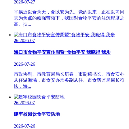
2026-07-27
平易近以食为天，食以安为先。党的以来，正在以习同
志为焦点的顽强带领下，我国对食物平安的注沉程度之
高、扶...
26
2026-07
海口市食物平安宣传周暨“食物平安 我晓得 我步
2026-07-26
市政协副、市教育局局长厉春，市副秘书长、市食安办
从任温海鸿，市食安办常务副从任、市食药监局局长符
怯，海...
26
2026-07
建牢校园饮食平安防地
2026-07-26