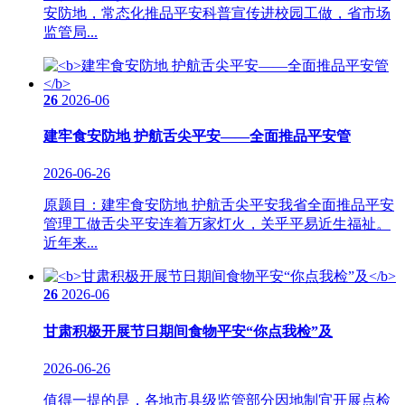
安防地，常态化推品平安科普宣传进校园工做，省市场
监管局...
26
2026-06
建牢食安防地 护航舌尖平安——全面推品平安管
2026-06-26
原题目：建牢食安防地 护航舌尖平安我省全面推品平安
管理工做舌尖平安连着万家灯火，关乎平易近生福祉。
近年来...
26
2026-06
甘肃积极开展节日期间食物平安“你点我检”及
2026-06-26
值得一提的是，各地市县级监管部分因地制宜开展点检