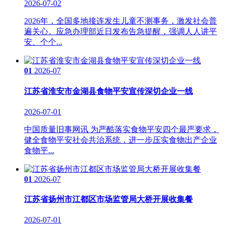
2026-07-02
2026年，全国多地接连发生儿童不测事务，激发社会普
遍关心。应急办理部近日发布告急提醒，强调人人讲平
安、个个...
01
2026-07
江苏省淮安市金湖县食物平安宣传深切企业一线
2026-07-01
中国质量旧事网讯 为严酷落实食物平安四个最严要求，
健全食物平安社会共治系统，进一步压实食物出产企业
食物平...
01
2026-07
江苏省扬州市江都区市场监管局大桥开展收集餐
2026-07-01