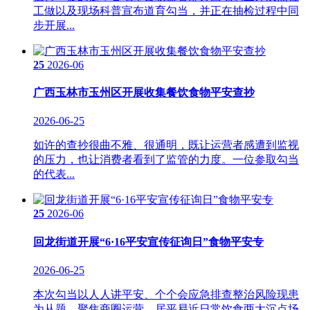
工做以及现场科普宣布道育勾当，并正在抽检过程中同
步开展...
25
2026-06
广西玉林市玉州区开展收集餐饮食物平安查抄
2026-06-25
如许的查抄很曲不雅、很通明，既让运营者感遭到监视
的压力，也让消费者看到了监管的力度。一位参取勾当
的代表...
25
2026-06
回龙街道开展“6·16平安宣传征询日”食物平安专
2026-06-25
本次勾当以人人讲平安、个个会应急排查整治风险现患
为从题，聚焦商圈运营、居平易近日常饮食两大沉点场