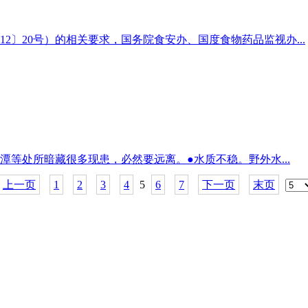
2〕20号）的相关要求，国务院食安办、国度食物药品监视办...
等处所暗藏很多现患，必然要远离。●水质不稳。野外水...
上一页
1
2
3
4
5
6
7
下一页
末页