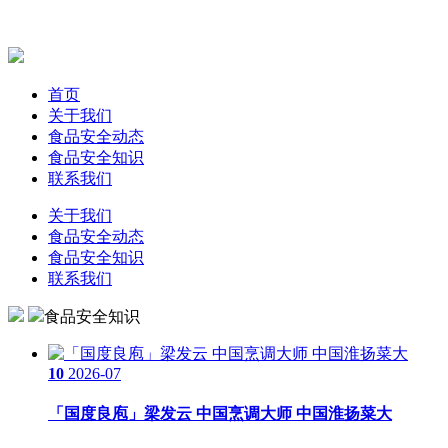
首页
关于我们
食品安全动态
食品安全知识
联系我们
关于我们
食品安全动态
食品安全知识
联系我们
食品安全知识
10
2026-07
「国度良庖」梁发云 中国烹调大师 中国淮扬菜大