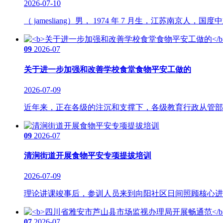
2026-07-10
（ jamesliang）男， 1974 年 7 月生，江苏南
09
2026-07
关于进一步加强和改善学校食堂食物平安工做的
2026-07-09
近年来，正在各级的注沉和支撑下，各级教育行政从管部分
09
2026-07
清涧街道开展食物平安专项提拔培训
2026-07-09
理论讲课竣事后，参训人员来到向阳社区日间照顾核心进行
07
2026-07