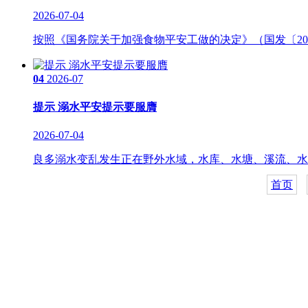
2026-07-04
按照《国务院关于加强食物平安工做的决定》（国发〔201
04
2026-07
提示 溺水平安提示要服膺
2026-07-04
良多溺水变乱发生正在野外水域，水库、水塘、溪流、水潭
首页
关于我们
食品安全动态
食品安全知识