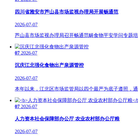
四川省雅安市芦山县市场监视办理局开展畅通范
2026-07-07
芦山县市场监视办理局召开畅通范畴食物平安学问专题培训
07
2026-07
沉庆江北强化食物出产泉源管控
2026-07-07
本年以来，江北区市场监管局以四个最严为底子遵照，通过
07
2026-07
人力资本社会保障部办公厅 农业农村部办公厅粮
2026-07-07